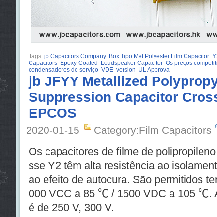
Tags:
jb Capacitors Company
Box Tipo Met Polyester Film Capacitor
Y
Capacitors
Epoxy-Coated
Loudspeaker Capacitor
Os preços competit
condensadores de serviço
VDE
version
UL Approval
jb JFYY Metallized Polyprop
Suppression Capacitor Cros
EPCOS
2020-01-15
Category:Film Capacitors
Os capacitores de filme de polipropilen
sse Y2 têm alta resistência ao isolament
ao efeito de autocura. São permitidos t
000 VCC a 85 ℃ / 1500 VDC a 105 ℃. A
é de 250 V, 300 V.