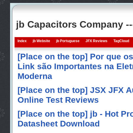
jb Capacitors Company -
Index
jb Website
jb Portuguese
JFX Reviews
TagCloud
[Place on the top] Por que o
Link são Importantes na Elet
Moderna
[Place on the top] JSX JFX A
Online Test Reviews
[Place on the top] jb - Hot P
Datasheet Download