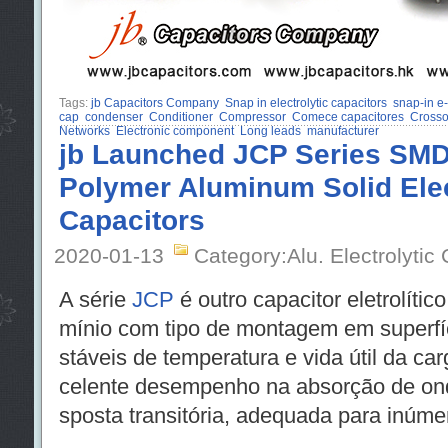
Tags:
jb Capacitors Company
Snap in electrolytic capacitors
snap-in e-
cap
condenser
Conditioner
Compressor
Comece capacitores
Crosso
Networks
Electronic component
Long leads
manufacturer
jb Launched JCP Series SMD
Polymer Aluminum Solid Elec
Capacitors
2020-01-13
Category:Alu. Electrolytic
A série
JCP
é outro capacitor eletrolític
mínio com tipo de montagem em superfíc
stáveis de temperatura e vida útil da ca
celente desempenho na absorção de ond
sposta transitória, adequada para inúme