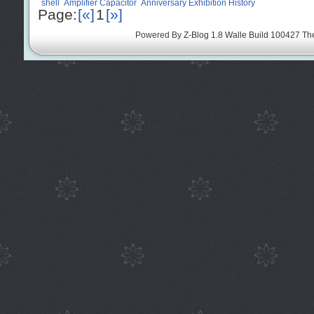
shell
Amplifier Capacitor
Anniversary Exhibition History
Page:
[«]
1
[»]
Powered By
Z-Blog 1.8 Walle Build 100427
Th