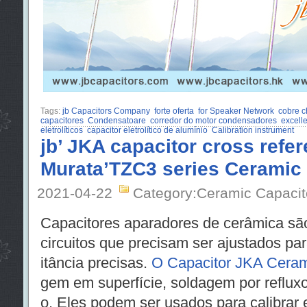
Tags:
jb Capacitors Company
forte oferta
for Speaker Network
cobre c
capacitores
Condensatoare
corredor do motor condensadores
excelle
eletrolíticos
capacitor eletrolítico de alumínio
Calibration instrument
jb’ JKA capacitor cross refe
Murata’TZC3 series Ceramic
2021-04-22
Category:Ceramic Capacit
Capacitores aparadores de cerâmica sã
circuitos que precisam ser ajustados pa
itância precisas.
O Capacitor JKA Ceram
gem em superfície, soldagem por refluxo 
o. Eles podem ser usados para calibrar