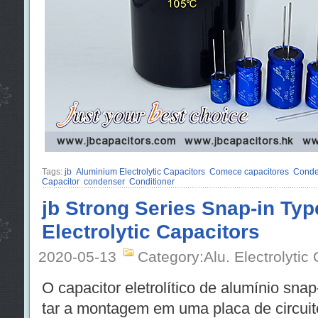
Tags:
jb
Aluminium Electrolytic Capacitors
Comece capacitores
Conden
Capacitor
condenser
Conditioner
jb Strong Series Snap-in Ty
Electrolytic Capacitors
2020-05-13
Category:Alu. Electrolytic
O capacitor eletrolítico de alumínio snap-
tar a montagem em uma placa de circuit