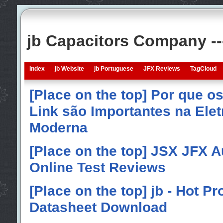
jb Capacitors Company -
Index
jb Website
jb Portuguese
JFX Reviews
TagCloud
[Place on the top] Por que o
Link são Importantes na Elet
Moderna
[Place on the top] JSX JFX A
Online Test Reviews
[Place on the top] jb - Hot P
Datasheet Download