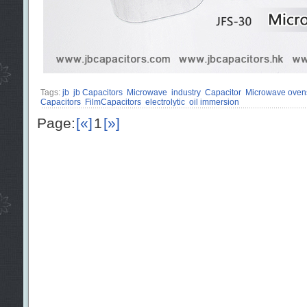
Tags:
jb
jb Capacitors
Microwave
industry
Capacitor
Microwave ovens
Capacitors
FilmCapacitors
electrolytic
oil immersion
Page:
[«]
1
[»]