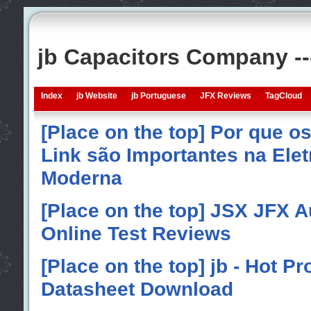
jb Capacitors Company -
Index
jb Website
jb Portuguese
JFX Reviews
TagCloud
[Place on the top] Por que o
Link são Importantes na Elet
Moderna
[Place on the top] JSX JFX A
Online Test Reviews
[Place on the top] jb - Hot P
Datasheet Download