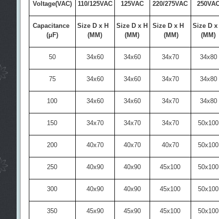
Voltage(VAC)
110/125VAC
125VAC
220/275VAC
250VA
Capacitance
Size D x H
Size D x H
Size D x H
Size D x
(μF)
(MM)
(MM)
(MM)
(MM)
50
34x60
34x60
34x70
34x80
75
34x60
34x60
34x70
34x80
100
34x60
34x60
34x70
34x80
150
34x70
34x70
34x70
50x100
200
40x70
40x70
40x70
50x100
250
40x90
40x90
45x100
50x100
300
40x90
40x90
45x100
50x100
350
45x90
45x90
45x100
50x100