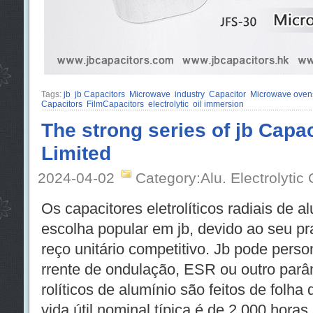
Tags:
jb
jb Capacitors
Microwave
industry
Capacitor
Microwave ovens
Capacitors
FilmCapacitors
electrolytic
oil immersion
The strong series of jb Cap
Limited
2024-04-02
Category:Alu. Electrolytic
Os capacitores eletrolíticos radiais de
escolha popular em jb, devido ao seu pr
reço unitário competitivo. Jb pode person
rrente de ondulação, ESR ou outro parâm
rolíticos de alumínio são feitos de folha d
vida útil nominal típica é de 2.000 horas