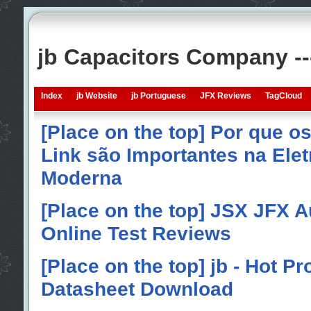
jb Capacitors Company -
Index
jb Website
jb Portuguese
JFX Reviews
TagCloud
[Place on the top] Por que o
Link são Importantes na Elet
Moderna
[Place on the top] JSX JFX A
Online Test Reviews
[Place on the top] jb - Hot P
Datasheet Download