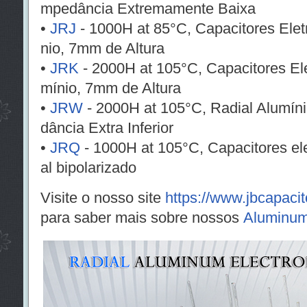
mpedância Extremamente Baixa
•
JRJ
- 1000H at 85°C, Capacitores Eletr
nio, 7mm de Altura
•
JRK
- 2000H at 105°C, Capacitores Elet
mínio, 7mm de Altura
•
JRW
- 2000H at 105°C, Radial Alumíni
dância Extra Inferior
•
JRQ
- 1000H at 105°C, Capacitores elet
al bipolarizado
Visite o nosso site
https://www.jbcapaci
para saber mais sobre nossos
Aluminum 