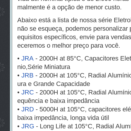
malmente é a opção de menor custo.
Abaixo está a lista de nossa série Eletro
não se esqueça, podemos personalizar p
equisitos específicos, envie para venda
eceremos o melhor preço para você.
•
JRA
- 2000H at 85°C, Capacitores Elet
nio,Série Miniatura
•
JRB
- 2000H at 105°C, Radial Alumínio
ura e Grande Capacidade
•
JRC
- 2000H at 105°C, Radial Alumínio 
equência e baixa impedância
•
JRD
- 5000H at 105°C, capacitores elét
baixa impedância, longa vida útil
•
JRG
- Long Life at 105°C, Radial Alumí