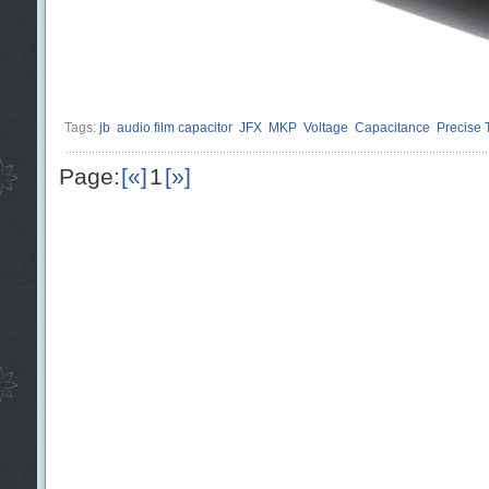
Tags:
jb
audio film capacitor
JFX
MKP
Voltage
Capacitance
Precise 
Page:
[«]
1
[»]