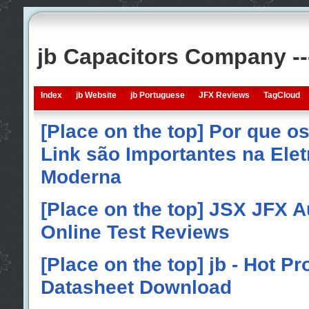
jb Capacitors Company -
Index
jb Website
jb Portuguese
JFX Reviews
TagCloud
[Place on the top] Por que o
Link são Importantes na Elet
Moderna
[Place on the top] JSX JFX A
Online Test Reviews
[Place on the top] jb - Hot P
Datasheet Download