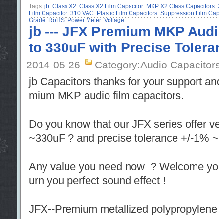
Tags:
jb
Class X2
Class X2 Film Capacitor
MKP X2 Class Capacitors
Film Capacitor
310 VAC
Plastic Film Capacitors
Suppression Film Capa
Grade
RoHS
Power Meter
Voltage
jb --- JFX Premium MKP Audi
to 330uF with Precise Tolera
2014-05-26
Category:Audio Capacitor
jb Capacitors thanks for your support an
mium MKP audio film capacitors.
Do you know that our JFX series offer v
~330uF ? and precise tolerance +/-1% ~
Any value you need now ? Welcome you j
urn you perfect sound effect !
JFX--Premium metallized polypropylene f