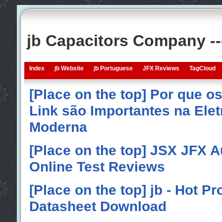
jb Capacitors Company -
Index
jb Website
jb Portuguese
JFX Reviews
TagCloud
[Place on the top] Por que o
Link são Importantes na Elet
Moderna
[Place on the top] JSX JFX A
Online Test Reviews
[Place on the top] jb - Hot P
Datasheet Download