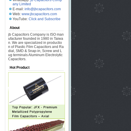
Whatsapp:
jb Capacitors Comp
any Limited
E-mail:
info@jbcapacitors.com
Web:
www.jbcapacitors.com
YouTube:
Click and Subscribe
About
jb Capacitors Company is ISO man
ufacturer founded in 1980 in Taiwa
n. We are specialized in productio
n of Plastic Film Capacitors and Ra
dial, SMD & Snap-in, Screw and L
ug terminals Aluminum Electrolytic
Capacitors.
Hot Product