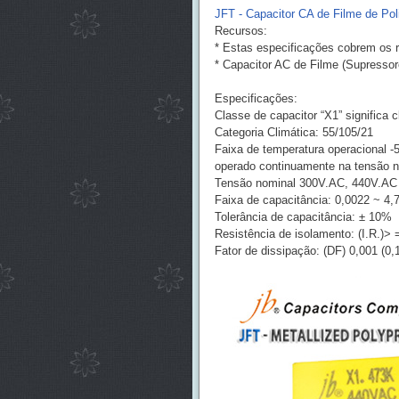
JFT - Capacitor CA de Filme de Pol
Recursos:
* Estas especificações cobrem os re
* Capacitor AC de Filme (Supressor
Especificações:
Classe de capacitor “X1” significa 
Categoria Climática: 55/105/21
Faixa de temperatura operacional -5
operado continuamente na tensão n
Tensão nominal 300V.AC, 440V.AC
Faixa de capacitância: 0,0022 ~ 4,
Tolerância de capacitância: ± 10%
Resistência de isolamento: (I.R.)
Fator de dissipação: (DF) 0,001 (0