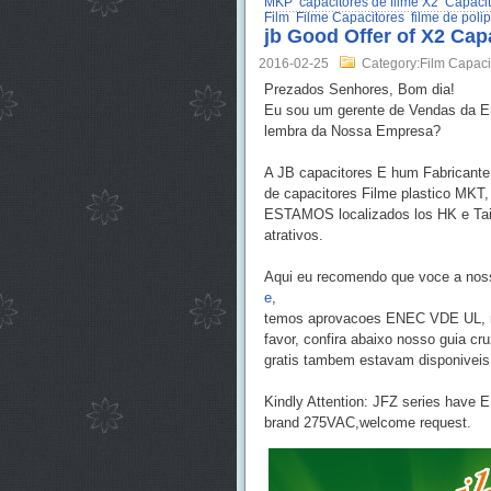
MKP
capacitores de filme X2
Capacit
Film
Filme Capacitores
filme de poli
jb Good Offer of X2 Cap
2016-02-25
Category:Film Capaci
Prezados Senhores, Bom dia!
Eu sou um gerente de Vendas da Em
lembra da Nossa Empresa?
A JB capacitores E hum Fabricant
de capacitores Filme plastico MKT,
ESTAMOS localizados los HK e Ta
atrativos
.
Aqui eu recomendo que voce a noss
e
,
temos aprovacoes ENEC VDE UL, mu
favor, confira abaixo nosso guia cr
gratis tambem estavam disponiveis
Kindly Attention: JFZ series have 
brand 275VAC,welcome request.