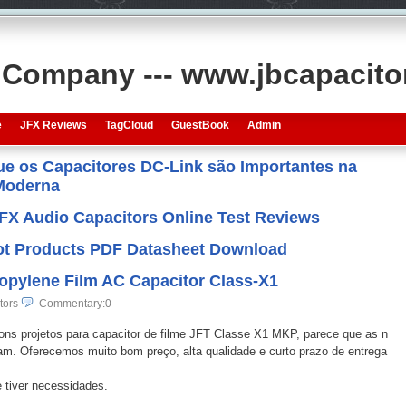
s Company --- www.jbcapacit
e
JFX Reviews
TagCloud
GuestBook
Admin
que os Capacitores DC-Link são Importantes na
 Moderna
JFX Audio Capacitors Online Test Reviews
 Hot Products PDF Datasheet Download
ropylene Film AC Capacitor Class-X1
tors
Commentary:0
s projetos para capacitor de filme JFT Classe X1 MKP, parece que as n
. Oferecemos muito bom preço, alta qualidade e curto prazo de entrega
e tiver necessidades.