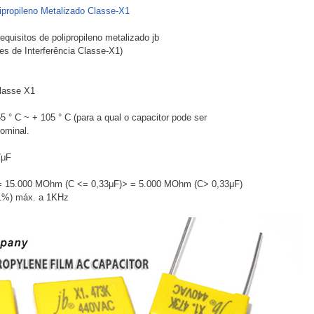
ipropileno Metalizado Classe-X1
quisitos de polipropileno metalizado jb
es de Interferência Classe-X1)
classe X1
5 ° C ~ + 105 ° C (para a qual o capacitor pode ser
ominal.
7μF
> = 15.000 MOhm (C <= 0,33μF)> = 5.000 MOhm (C> 0,33μF)
,1%) máx. a 1KHz