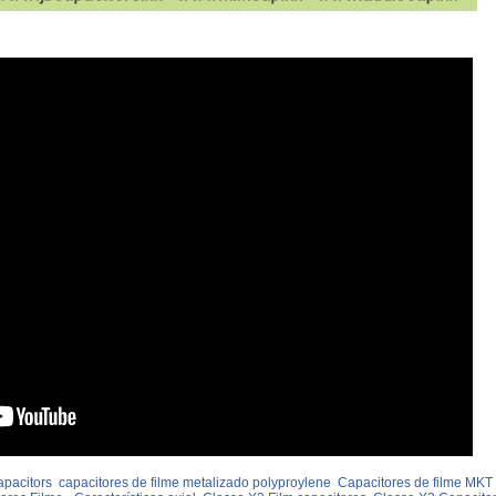
apacitors
capacitores de filme metalizado polyproylene
Capacitores de filme MKT