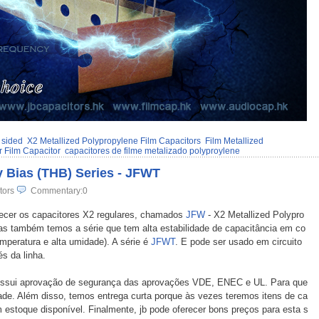
 sided
X2 Metallized Polypropylene Film Capacitors
Film Metallized
r Film Capacitor
capacitores de filme metalizado polyproylene
 Bias (THB) Series - JFWT
tors
Commentary:0
ecer os capacitores X2 regulares, chamados
JFW
- X2 Metallized Polypro
as também temos a série que tem alta estabilidade de capacitância em co
mperatura e alta umidade). A série é
JFWT
. E pode ser usado em circuito
és da linha.
 possui aprovação de segurança das aprovações VDE, ENEC e UL. Para que
dade. Além disso, temos entrega curta porque às vezes teremos itens de ca
 estoque disponível. Finalmente, jb pode oferecer bons preços para esta s