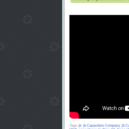
Tags:
jb
jb Capacitors Company
jb C