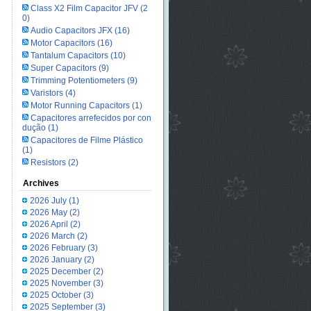
Class X2 Film Capacitor JFV
(2
0)
Audio Capacitors JFX
(16)
Motor Capacitors
(16)
Tantalum Capacitors
(10)
Super Capacitors
(9)
Trimming Potentiometers
(9)
Varistors
(4)
Motor Running Capacitors
(1)
Capacitores arrefecidos por con
dução
(1)
Capacitores de Filme Plástico
(1)
Resistors
(2)
Archives
2026 July
(1)
2026 May
(2)
2026 April
(2)
2026 March
(2)
2026 February
(3)
2026 January
(2)
2025 December
(2)
2025 November
(3)
2025 October
(3)
2025 September
(3)