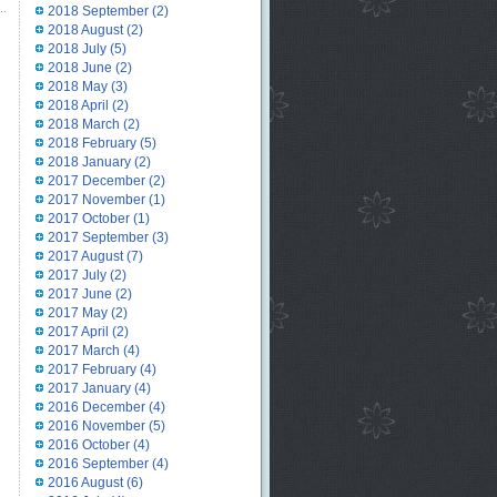
r
2018 September
(2)
2018 August
(2)
2018 July
(5)
2018 June
(2)
2018 May
(3)
2018 April
(2)
2018 March
(2)
2018 February
(5)
2018 January
(2)
2017 December
(2)
2017 November
(1)
2017 October
(1)
2017 September
(3)
2017 August
(7)
2017 July
(2)
2017 June
(2)
2017 May
(2)
2017 April
(2)
2017 March
(4)
2017 February
(4)
2017 January
(4)
2016 December
(4)
2016 November
(5)
2016 October
(4)
2016 September
(4)
2016 August
(6)