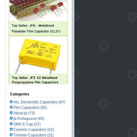
Categories
Alu. Electrolytic Capacitors
(97)
Film Capacitors
(95)
About jb
(73)
jb Portuguese
(65)
SMD E Cap
(27)
Ceramic Capacitors
(22)
Trimmer Capacitors
(21)