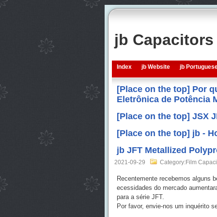
jb Capacitor
Index
jb Website
jb Portugues
[Place on the top] Por 
Eletrônica de Potência
[Place on the top] JSX 
[Place on the top] jb -
jb JFT Metallized Polyp
2021-09-29
Category:Film Capaci
Recentemente recebemos alguns bon
ecessidades do mercado aumentaram
para a série JFT.
Por favor, envie-nos um inquérito s