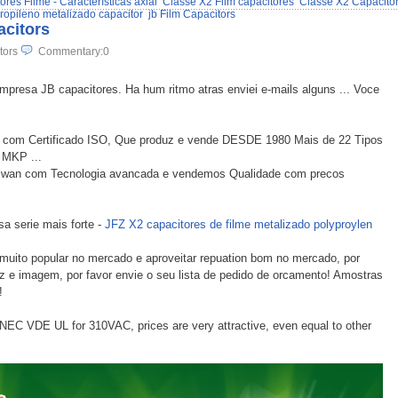
ores Filme - Características axial
Classe X2 Film capacitores
Classe X2 Capacito
propileno metalizado capacitor
jb Film Capacitors
acitors
tors
Commentary:0
presa JB capacitores. Ha hum ritmo atras enviei e-mails alguns ... Voce
e com Certificado ISO, Que produz e vende DESDE 1980 Mais de 22 Tipos
 MKP ...
iwan com Tecnologia avancada e vendemos Qualidade com precos
a serie mais forte -
JFZ X2 capacitores de filme metalizado polyproylen
ito popular no mercado e aproveitar repuation bom no mercado, por
uz e imagem, por favor envie o seu lista de pedido de orcamento! Amostras
!
ENEC VDE UL for 310VAC, prices are very attractive, even equal to other