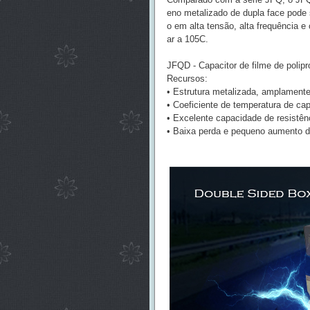
eno metalizado de dupla face pode 
o em alta tensão, alta frequência 
ar a 105C.
JFQD - Capacitor de filme de polipr
Recursos:
• Estrutura metalizada, amplamente u
• Coeficiente de temperatura de cap
• Excelente capacidade de resistên
• Baixa perda e pequeno aumento de