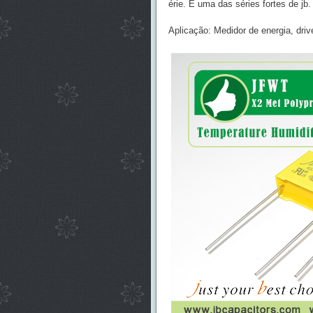
érie. É uma das séries fortes de jb.
Aplicação: Medidor de energia, dri