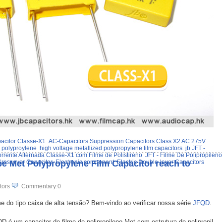
acitor Classe-X1
AC-Capacitors Suppression Capacitors Class X2 AC 275V
o polyproylene
high voltage metallized polypropylene film capacitors
jb JFT -
rrente Alternada Classe-X1 com Filme de Polistireno
JFT - Filme De Polipropileno
e Met Polypropylene Film Capacitor reach to
rossover Capacitor
Electronic component
Electric Double-layer Capacitors
tors
Commentary:0
e do tipo caixa de alta tensão? Bem-vindo ao verificar nossa série
JFQD
.
é um capacitor de filme de polipropileno Met com estrutura de polipropil