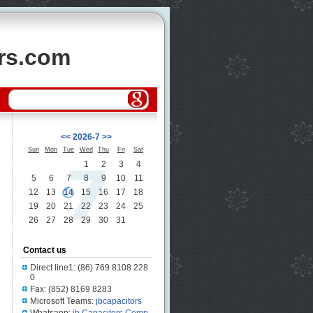
ors.com
<<
2026-7
>>
Sun
Mon
Tue
Wed
Thu
Fri
Sat
1
2
3
4
5
6
7
8
9
10
11
12
13
14
15
16
17
18
19
20
21
22
23
24
25
26
27
28
29
30
31
Contact us
Direct line1: (86) 769 8108 228
0
Fax: (852) 8169 8283
Microsoft Teams:
jbcapacitors