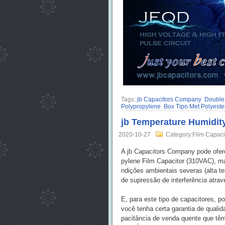
Tags:
jb Capacitors Company
Double
Polypropylene
Box Tipo Met Polyeste
jb Temperature Humidity
2020-10-27
Category:Film Capaci
A jb Capacitors Company pode ofer
pylene Film Capacitor (310VAC), m
ndições ambientais severas (alta te
de supressão de interferência atrav
E, para este tipo de capacitores,
você tenha certa garantia de quali
pacitância de venda quente que têm