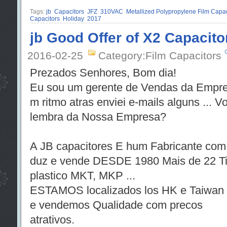
Tags:
jb
Capacitors
JFZ
310VAC
Metallized Polypropylene Film Capac
Capacitors
Holiday
2017
jb Good Offer of X2 Capacito
2016-02-25
Category:Film Capacitors
Prezados Senhores, Bom dia!
Eu sou um gerente de Vendas da Empre
m ritmo atras enviei e-mails alguns ... 
lembra da Nossa Empresa?
A JB capacitores E hum Fabricante com 
duz e vende DESDE 1980 Mais de 22 Tip
plastico MKT, MKP ...
ESTAMOS localizados los HK e Taiwan
e vendemos Qualidade com precos
atrativos
.