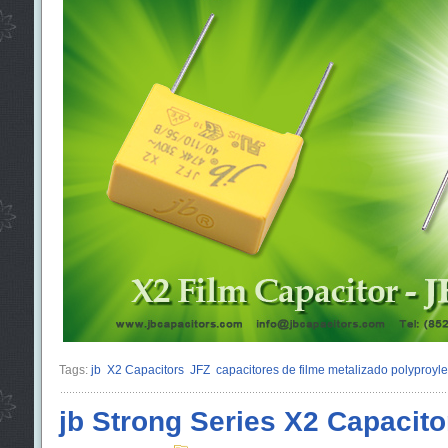
Tags:
jb
X2 Capacitors
JFZ
capacitores de filme metalizado polyproyl
jb Strong Series X2 Capacito