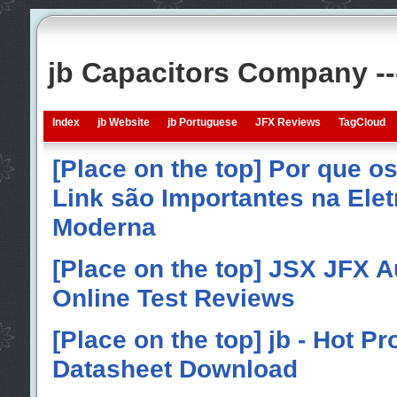
jb Capacitors Company -
Index
jb Website
jb Portuguese
JFX Reviews
TagCloud
[Place on the top] Por que o
Link são Importantes na Elet
Moderna
[Place on the top] JSX JFX A
Online Test Reviews
[Place on the top] jb - Hot P
Datasheet Download