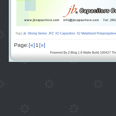
Tags:
jb
Strong Series
JFZ
X2 Capacitors
X2 Metallized Polypropylen
Page:
[«]
1
[»]
Powered By
Z-Blog 1.8 Walle Build 100427
Th