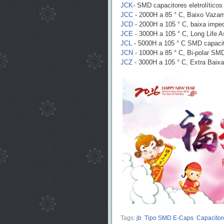
JCK
- SMD capacitores eletrolíticos
JCC
- 2000H a 85 ° C, Baixo Vazame
JCD
- 2000H a 105 ° C, baixa imped
JCE
- 3000H a 105 ° C, Long Life A
JCL
- 5000H a 105 ° C SMD capacitor
JCN
- 1000H a 85 ° C, Bi-polar SMD 
JCZ
- 3000H a 105 ° C, Extra Baixa
Tags:
jb
Tipo SMD E-Caps
Capacitore