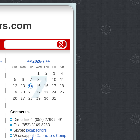
ors.com
<<
2026-7
>>
 »
Sun
Mon
Tue
Wed
Thu
Fri
Sat
1
2
3
4
5
6
7
8
9
10
11
12
13
14
15
16
17
18
19
20
21
22
23
24
25
26
27
28
29
30
31
Contact us
Direct line1: (852) 2790 5091
Fax: (852) 8169 8283
Skype:
jbcapacitors
Whatsapp:
jb Capacitors Comp