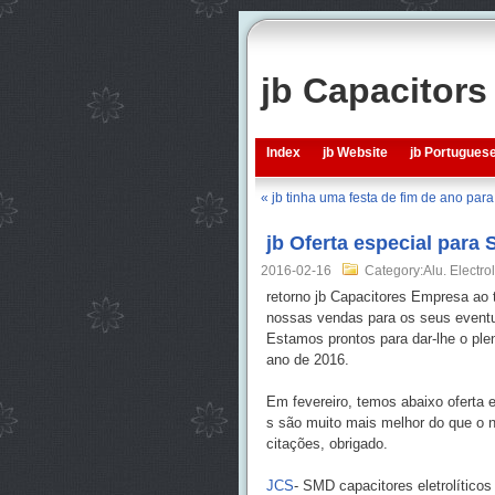
jb Capacitor
Index
jb Website
jb Portugues
« jb tinha uma festa de fim de ano p
jb Oferta especial para
2016-02-16
Category:Alu. Electrol
retorno jb Capacitores Empresa ao 
nossas vendas para os seus eventua
Estamos prontos para dar-lhe o ple
ano de 2016.
Em fevereiro, temos abaixo oferta e
s são muito mais melhor do que o n
citações, obrigado.
JCS
- SMD capacitores eletrolíticos