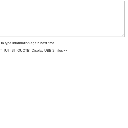
to type information again next time
[I]
[U]
[S]
[QUOTE]
Display UBB Smiles>>