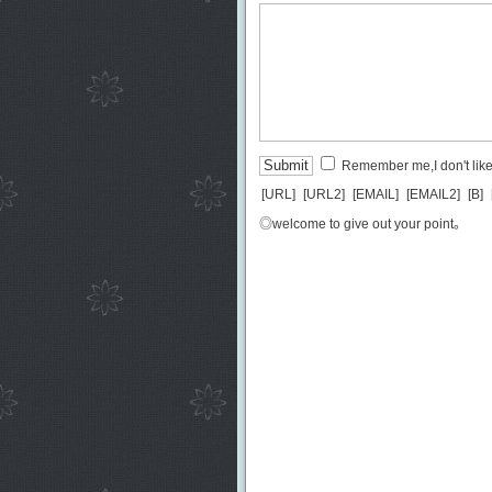
Remember me,I don't like 
[URL]
[URL2]
[EMAIL]
[EMAIL2]
[B]
◎welcome to give out your point。