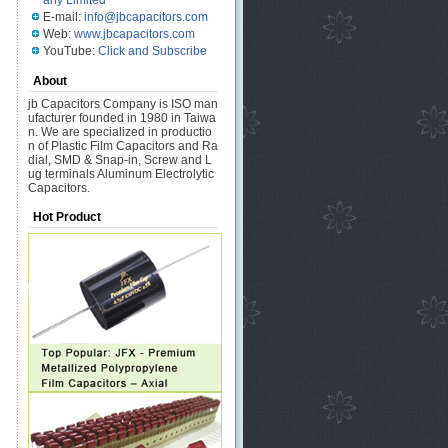
any Limited
E-mail:
info@jbcapacitors.com
Web:
www.jbcapacitors.com
YouTube:
Click and Subscribe
About
jb Capacitors Company is ISO man
ufacturer founded in 1980 in Taiwa
n. We are specialized in productio
n of Plastic Film Capacitors and Ra
dial, SMD & Snap-in, Screw and L
ug terminals Aluminum Electrolytic
Capacitors.
Hot Product