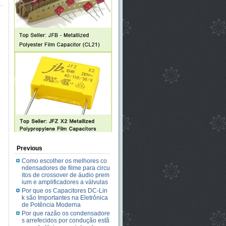
Previous
Como escolher os melhores co
ndensadores de filme para circu
itos de crossover de áudio prem
ium e amplificadores a válvulas
Por que os Capacitores DC-Lin
k são Importantes na Eletrônica
de Potência Moderna
Por que razão os condensadore
s arrefecidos por condução estã