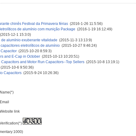
rante chinês Festival da Primavera férias
(2016-1-26 11:5:56)
letrolíticos de alumínio com munição Package
(2016-1-19 16:12:49)
2015-12-1 15:3:0)
co de alumínio exuberante vitalidade
(2015-11-3 13:13:9)
 capacitores eletrolíticos de alumínio
(2015-10-27 9:46:24)
 Capacitor
(2015-10-20 8:59:3)
tors and E-Cap in October
(2015-10-13 10:20:51)
c Capacitors and Motor Run Capacitors--Top Sellers
(2015-10-8 13:19:1)
(2015-10-6 9:50:36)
dio Capacitors
(2015-9-24 10:26:36)
Name(*)
Email
Website link
Verification(*)
mmentary:1000)