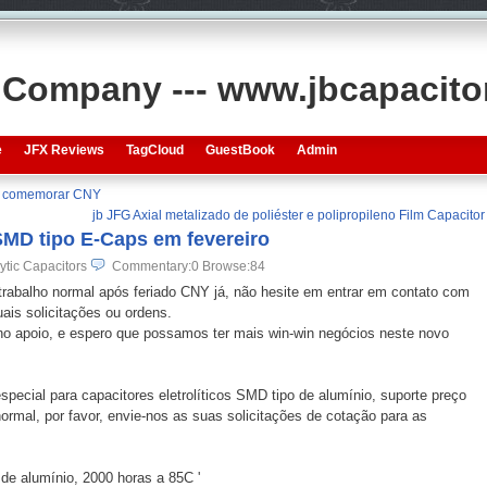
s Company --- www.jbcapacit
e
JFX Reviews
TagCloud
GuestBook
Admin
ara comemorar CNY
jb JFG Axial metalizado de poliéster e polipropileno Film Capacitor
 SMD tipo E-Caps em fevereiro
ytic Capacitors
Commentary:0
Browse:
84
trabalho normal após feriado CNY já, não hesite em entrar em contato com
is solicitações ou ordens.
no apoio, e espero que possamos ter mais win-win negócios neste novo
special para capacitores eletrolíticos SMD tipo de alumínio, suporte preço
ormal, por favor, envie-nos as suas solicitações de cotação para as
 de alumínio, 2000 horas a 85C '