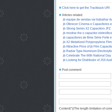
Click here to get the Trackback URI
Articles related:
jb equipe de vendas vai trabalhar du
jb Oferecer Cinema e Capacitores e
jb Strong Series X2 Capacitors JFZ
(
jb mostrar-lhe o capacitor eletrolíti
jb capacitores de filme Série Forte e
jb X2 Metallized Polypropylene Film
jb Attractive Price of jb Film Capaci
jb Radial Type Aluminum Electrolyti
jb Celebrate The 66th National Day
jb Looking for Distributor of JSX Au
Post comment:
Content(*)(The length limitation of co