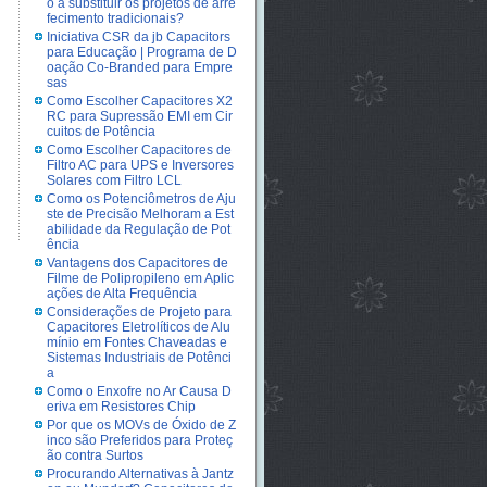
o a substituir os projetos de arre
fecimento tradicionais?
Iniciativa CSR da jb Capacitors
para Educação | Programa de D
oação Co-Branded para Empre
sas
Como Escolher Capacitores X2
RC para Supressão EMI em Cir
cuitos de Potência
Como Escolher Capacitores de
Filtro AC para UPS e Inversores
Solares com Filtro LCL
Como os Potenciômetros de Aju
ste de Precisão Melhoram a Est
abilidade da Regulação de Pot
ência
Vantagens dos Capacitores de
Filme de Polipropileno em Aplic
ações de Alta Frequência
Considerações de Projeto para
Capacitores Eletrolíticos de Alu
mínio em Fontes Chaveadas e
Sistemas Industriais de Potênci
a
Como o Enxofre no Ar Causa D
eriva em Resistores Chip
Por que os MOVs de Óxido de Z
inco são Preferidos para Proteç
ão contra Surtos
Procurando Alternativas à Jantz