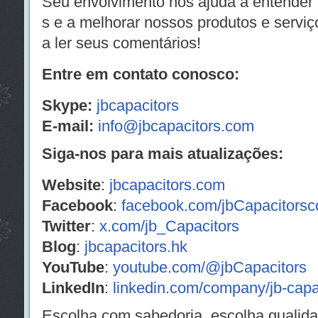
Seu envolvimento nos ajuda a entender
s e a melhorar nossos produtos e servi
a ler seus comentários!
Entre em contato conosco:
Skype:
jbcapacitors
E-mail:
info@jbcapacitors.com
Siga-nos para mais atualizações:
Website
:
jbcapacitors.com
Facebook
:
facebook.com/jbCapacitors
Twitter
:
x.com/jb_Capacitors
Blog
:
jbcapacitors.hk
YouTube
:
youtube.com/@jbCapacitors
LinkedIn
:
linkedin.com/company/jb-cap
Escolha com sabedoria, escolha quali