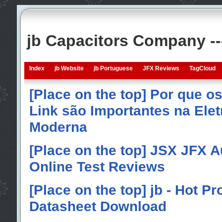
jb Capacitors Company -
Index
jb Website
jb Portuguese
JFX Reviews
TagCloud
[Place on the top] Por que o
Link são Importantes na Elet
Moderna
[Place on the top] JSX JFX A
Online Test Reviews
[Place on the top] jb - Hot P
Datasheet Download