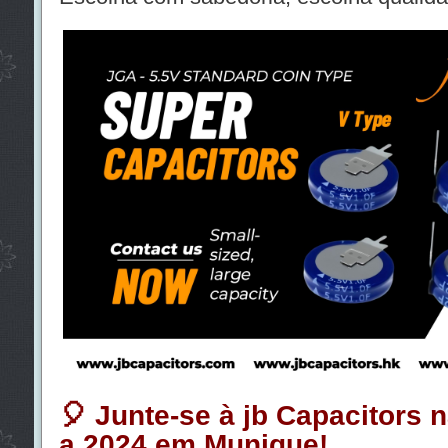
🎈 Junte-se à jb Capacitors n
a 2024 em Munique!