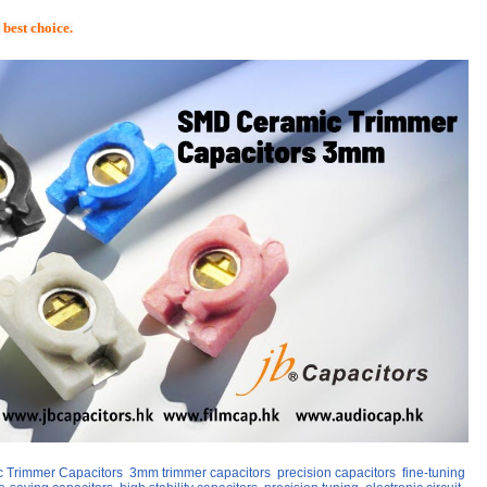
 best choice.
 Trimmer Capacitors
3mm trimmer capacitors
precision capacitors
fine-tuning