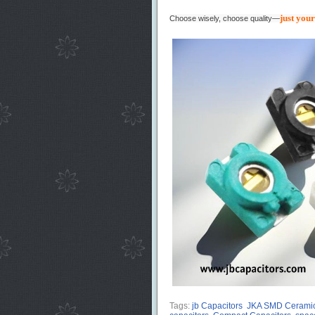
just your
Choose wisely, choose quality—
Tags:
jb Capacitors
JKA SMD Ceramic