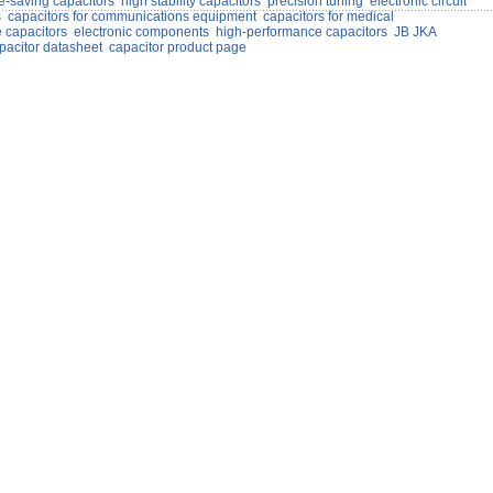
e-saving capacitors
high stability capacitors
precision tuning
electronic circuit
s
capacitors for communications equipment
capacitors for medical
 capacitors
electronic components
high-performance capacitors
JB JKA
pacitor datasheet
capacitor product page