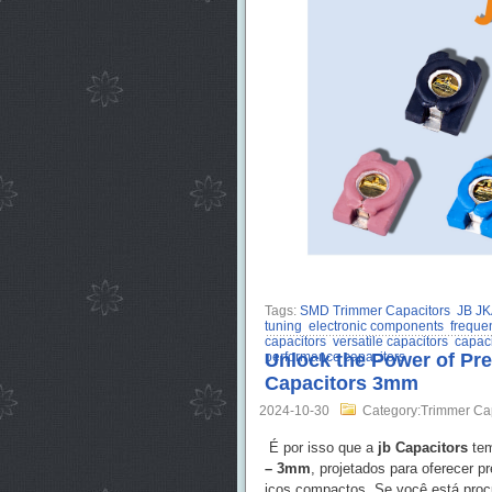
Tags:
SMD Trimmer Capacitors
JB JK
tuning
electronic components
frequen
capacitors
versatile capacitors
capac
performance capacitors
Unlock the Power of Pr
Capacitors 3mm
2024-10-30
Category:Trimmer Ca
É por isso que a
jb Capacitors
tem
– 3mm
, projetados para oferecer p
icos compactos. Se você está proc