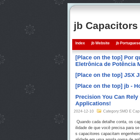
jb Capacitor
Index
jb Website
jb Portugues
[Place on the top] Por 
Eletrônica de Potência
[Place on the top] JSX 
[Place on the top] jb -
Precision You Can Rely
Applications!
2024-12-10
Category:SMD E Cap
Quando cada detalhe conta, os capa
ilidade de que você precisa para s
s capacitores capacitam engenheiro
alidade em uma ampla gama de apl