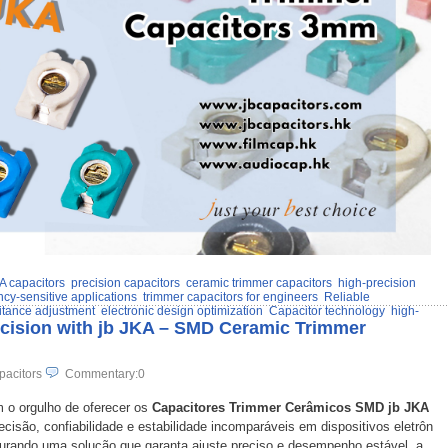
A capacitors
precision capacitors
ceramic trimmer capacitors
high-precision
cy-sensitive applications
trimmer capacitors for engineers
Reliable
itance adjustment
electronic design optimization
Capacitor technology
high-
ecision with jb JKA – SMD Ceramic Trimmer
pacitors
Commentary:0
 o orgulho de oferecer os
Capacitores Trimmer Cerâmicos SMD jb JKA
recisão, confiabilidade e estabilidade incomparáveis em dispositivos eletrôn
urando uma solução que garanta ajuste preciso e desempenho estável, a