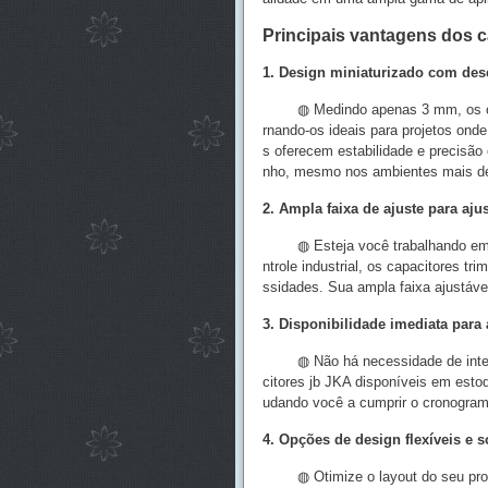
Principais vantagens dos 
1. Design miniaturizado com de
◍ Medindo apenas 3 mm, os capac
rnando-os ideais para projetos on
s oferecem estabilidade e precisão
nho, mesmo nos ambientes mais de
2. Ampla faixa de ajuste para aju
◍ Esteja você trabalhando em eq
ntrole industrial, os capacitores 
ssidades. Sua ampla faixa ajustáve
3. Disponibilidade imediata para
◍ Não há necessidade de interrom
citores jb JKA disponíveis em esto
udando você a cumprir o cronograma
4. Opções de design flexíveis e
◍ Otimize o layout do seu produ