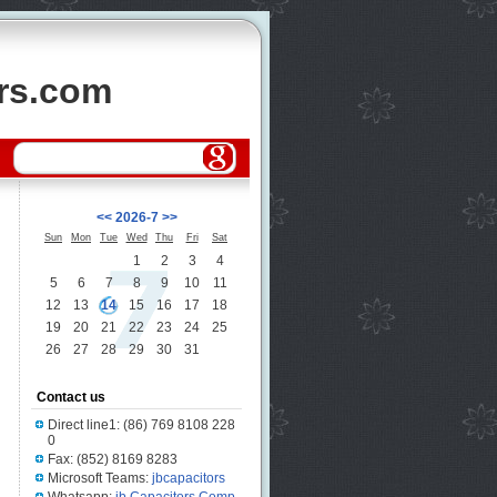
ors.com
<<
2026-7
>>
Sun
Mon
Tue
Wed
Thu
Fri
Sat
1
2
3
4
5
6
7
8
9
10
11
12
13
14
15
16
17
18
19
20
21
22
23
24
25
26
27
28
29
30
31
Contact us
Direct line1: (86) 769 8108 228
0
Fax: (852) 8169 8283
Microsoft Teams:
jbcapacitors