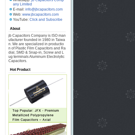
Whatsapp:
jb Capacitors Comp
any Limited
E-mail:
info@jbcapacitors.com
Web:
www.jbcapacitors.com
YouTube:
Click and Subscribe
About
jb Capacitors Company is ISO man
ufacturer founded in 1980 in Taiwa
n. We are specialized in productio
n of Plastic Film Capacitors and Ra
dial, SMD & Snap-in, Screw and L
ug terminals Aluminum Electrolytic
Capacitors.
Hot Product