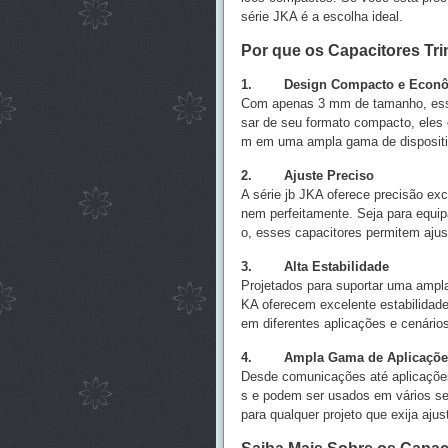
série JKA é a escolha ideal.
Por que os Capacitores T
1. Design Compacto e Econô
Com apenas 3 mm de tamanho, esses
sar de seu formato compacto, eles 
m em uma ampla gama de disposit
2. Ajuste Preciso
A série jb JKA oferece precisão exc
nem perfeitamente. Seja para equi
o, esses capacitores permitem ajus
3. Alta Estabilidade
Projetados para suportar uma ampla
KA oferecem excelente estabilidade
em diferentes aplicações e cenário
4. Ampla Gama de Aplicaçõe
Desde comunicações até aplicações
s e podem ser usados em vários se
para qualquer projeto que exija ajus