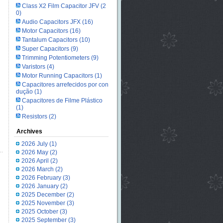
Class X2 Film Capacitor JFV
(2
0)
Audio Capacitors JFX
(16)
Motor Capacitors
(16)
Tantalum Capacitors
(10)
Super Capacitors
(9)
Trimming Potentiometers
(9)
Varistors
(4)
Motor Running Capacitors
(1)
Capacitores arrefecidos por con
dução
(1)
Capacitores de Filme Plástico
(1)
Resistors
(2)
Archives
2026 July
(1)
2026 May
(2)
2026 April
(2)
2026 March
(2)
2026 February
(3)
2026 January
(2)
2025 December
(2)
2025 November
(3)
2025 October
(3)
2025 September
(3)