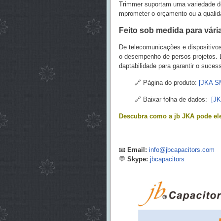
Trimmer suportam uma variedade de 
mprometer o orçamento ou a qualid
Feito sob medida para vári
De telecomunicações e dispositivos
o desempenho de persos projetos. 
daptabilidade para garantir o suce
🔗 Página do produto:
[JKA S
🔗 Baixar folha de dados:
[JK
Descubra como a jb JKA pode el
📧
Email:
info@jbcapacitors.com
💬
Skype:
jbcapacitors