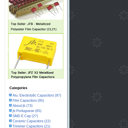
Categories
Alu. Electrolytic Capacitors
(97)
Film Capacitors
(95)
About jb
(73)
jb Portuguese
(65)
SMD E Cap
(27)
Ceramic Capacitors
(22)
Trimmer Capacitors
(21)