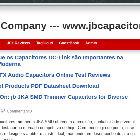
s Company --- www.jbcapacit
e
JFX Reviews
TagCloud
GuestBook
Admin
que os Capacitores DC-Link são Importantes na
 Moderna
JFX Audio Capacitors Online Test Reviews
 Hot Products PDF Datasheet Download
 On: jb JKA SMD Trimmer Capacitors for Diverse
Commentary:0
citores trimmer jb JKA SMD oferecem a precisão, confiabilidade e versat
e destacar no mercado competitivo de hoje. Com tecnologia de ponta, esse
s e designers a obter o ajuste ideal, mantendo um desempenho de alta qu
icações.