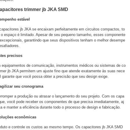
capacitores trimmer jb JKA SMD
sempenho estável
itores jb JKA se encaixam perfeitamente em circuitos compactos, to
de o espaço é limitado. Apesar de seu pequeno tamanho, esses componente
 excepcionais, garantindo que seus dispositivos tenham o melhor desempe
safiadores.
stes precisos
uipamentos de comunicação, instrumentos médicos ou sistemas de co
trimmer jb JKA permitem um ajuste fino que atende exatamente às suas nece
l garante que você possa obter a precisão que seu design exige.
 agilizar seu cronograma
per a produção ou atrasar o lançamento do seu projeto. Com os capa
que, você pode receber os componentes de que precisa imediatamente, aj
 e manter a eficiência durante todo o processo de design e fabricação.
 soluções econômicas
to e controle os custos ao mesmo tempo. Os capacitores jb JKA SMD