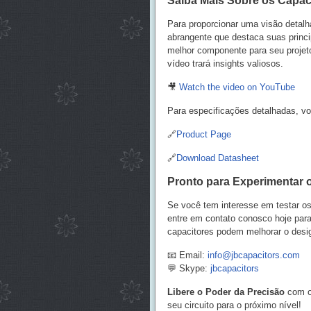
Saiba Mais Sobre os Capac
Para proporcionar uma visão detalh
abrangente que destaca suas princi
melhor componente para seu projet
vídeo trará insights valiosos.
🎥
Watch the video on YouTube
Para especificações detalhadas, vo
🔗
Product Page
🔗
Download Datasheet
Pronto para Experimentar 
Se você tem interesse em testar o
entre em contato conosco hoje para
capacitores podem melhorar o design
📧 Email:
info@jbcapacitors.com
💬 Skype:
jbcapacitors
Libere o Poder da Precisão
com o
seu circuito para o próximo nível!