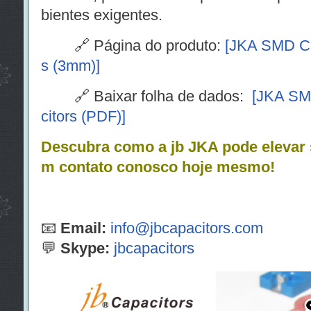
bientes exigentes.
🔗 Página do produto:
[JKA SMD Ce
s (3mm)]
🔗 Baixar folha de dados:
[JKA SM
citors (PDF)]
Descubra como a jb JKA pode elevar 
m contato conosco hoje mesmo!
📧
Email:
info@jbcapacitors.com
💬
Skype:
jbcapacitors