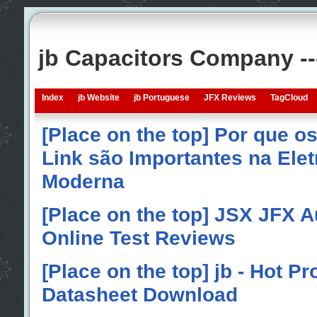
jb Capacitors Company -
Index
jb Website
jb Portuguese
JFX Reviews
TagCloud
[Place on the top] Por que o
Link são Importantes na Elet
Moderna
[Place on the top] JSX JFX A
Online Test Reviews
[Place on the top] jb - Hot P
Datasheet Download