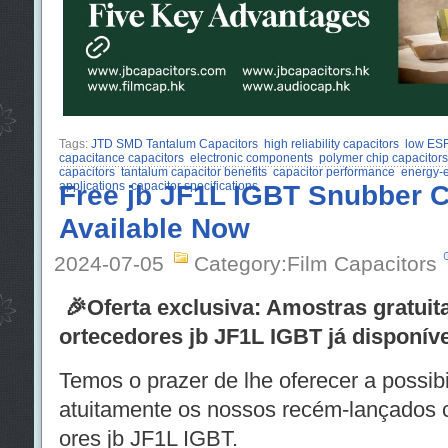
Tags:
JTD SMD Tantalum Capacitors
high reliability capacitors
low ESR
capacitance capacitors
electronic components
polymer chip capacitors
capacitors
tantalum capacitor benefits
capacitor performance
energy-e
applications
Free jb JF1L IGBT Snubber 
capacitor specifications
Available Now
2024-07-05
Category:Film Capacitors
🎉Oferta exclusiva: Amostras gratui
ortecedores jb JF1L IGBT já disponív
Temos o prazer de lhe oferecer a possib
atuitamente os nossos recém-lançados
ores jb JF1L IGBT.