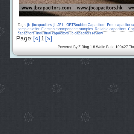
Tags:
jb
jbcapacitors
jb JF1LIGBTSnubberCapacitors
Free capacitor 
samples offer
Electronic components samples
Reliable capacitors
Cap
capacitors
Industrial capacitors
jb capacitors review
Page:
[«]
1
[»]
Powered By
Z-Blog 1.8 Walle Build 100427
Th