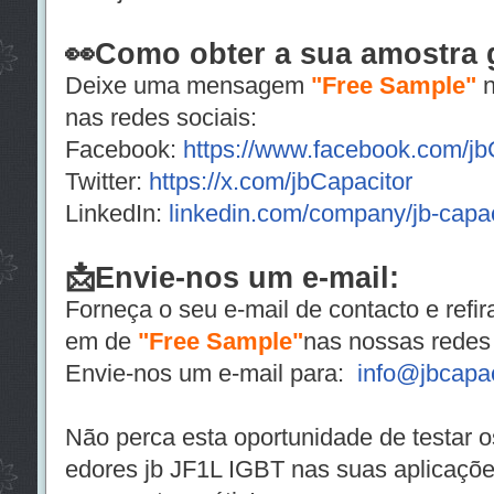
👀Como obter a sua amostra g
Deixe uma mensagem
"Free Sample"
n
nas redes sociais:
Facebook:
https://www.facebook.com/j
Twitter:
https://x.com/jbCapacitor
LinkedIn:
linkedin.com/company/jb-capac
📩Envie-nos um e-mail:
Forneça o seu e-mail de contacto e ref
em de
"Free Sample"
nas nossas redes 
Envie-nos um e-mail para:
info@jbcapa
Não perca esta oportunidade de testar
edores jb JF1L IGBT nas suas aplicaçõe