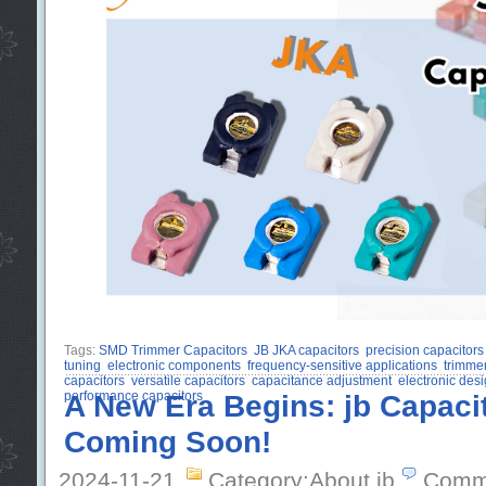
Tags:
SMD Trimmer Capacitors
JB JKA capacitors
precision capacitors
tuning
electronic components
frequency-sensitive applications
trimmer
capacitors
versatile capacitors
capacitance adjustment
electronic desi
performance capacitors
A New Era Begins: jb Capacit
Coming Soon!
2024-11-21
Category:About jb
Comm