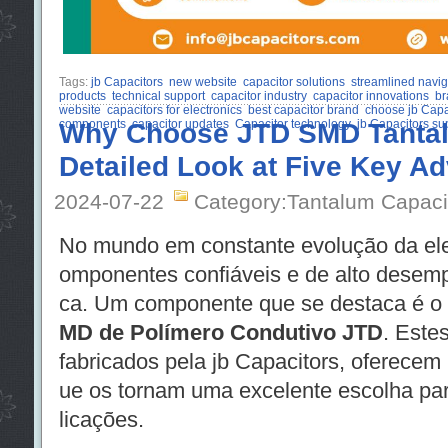
Tags:
jb Capacitors
new website
capacitor solutions
streamlined navig
products
technical support
capacitor industry
capacitor innovations
br
website
capacitors for electronics
best capacitor brand
choose jb Capa
components
Why Choose JTD SMD Tantal
capacitor updates
Capacitor technology
jb Capacitors su
Detailed Look at Five Key A
2024-07-22
Category:Tantalum Capaci
No mundo em constante evolução da ele
omponentes confiáveis e de alto desem
ca. Um componente que se destaca é o
MD de Polímero Condutivo JTD
. Este
fabricados pela jb Capacitors, oferecem
ue os tornam uma excelente escolha p
licações.