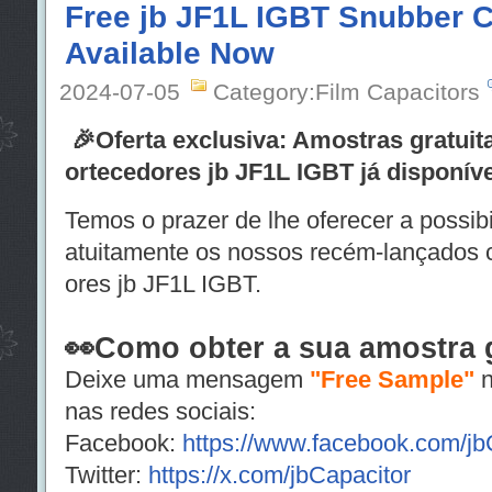
Free jb JF1L IGBT Snubber 
Available Now
2024-07-05
Category:Film Capacitors
🎉Oferta exclusiva: Amostras gratui
ortecedores jb JF1L IGBT já disponív
Temos o prazer de lhe oferecer a possib
atuitamente os nossos recém-lançados
ores jb JF1L IGBT.
👀Como obter a sua amostra g
Deixe uma mensagem
"Free Sample"
n
nas redes sociais:
Facebook:
https://www.facebook.com/j
Twitter:
https://x.com/jbCapacitor