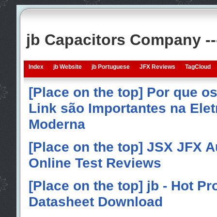
jb Capacitors Company -
Index
jb Website
jb Portuguese
JFX Reviews
TagCloud
[Place on the top] Por que o
Link são Importantes na Elet
Moderna
[Place on the top] JSX JFX A
Online Test Reviews
[Place on the top] jb - Hot P
Datasheet Download