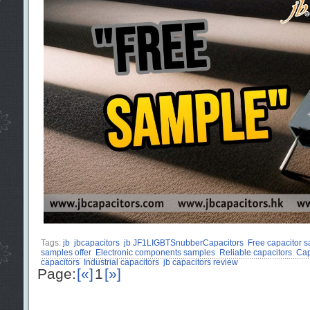
Tags:
jb
jbcapacitors
jb JF1LIGBTSnubberCapacitors
Free capacitor 
samples offer
Electronic components samples
Reliable capacitors
Cap
capacitors
Industrial capacitors
jb capacitors review
Page:
[«]
1
[»]