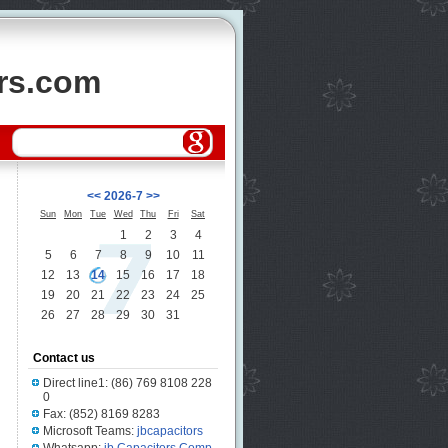
ors.com
<<
2026-7
>>
Sun
Mon
Tue
Wed
Thu
Fri
Sat
1
2
3
4
5
6
7
8
9
10
11
12
13
14
15
16
17
18
19
20
21
22
23
24
25
26
27
28
29
30
31
Contact us
Direct line1: (86) 769 8108 228
0
Fax: (852) 8169 8283
Microsoft Teams:
jbcapacitors