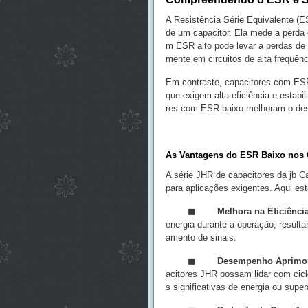
A Resistência Série Equivalente (ES
de um capacitor. Ela mede a perda 
m ESR alto pode levar a perdas de en
mente em circuitos de alta frequên
Em contraste, capacitores com ESR
que exigem alta eficiência e estabil
res com ESR baixo melhoram o dese
As Vantagens do ESR Baixo nos 
A série JHR de capacitores da jb C
para aplicações exigentes. Aqui es
◼ Melhora na Eficiência E
energia durante a operação, result
amento de sinais.
◼
Desempenho Aprimora
acitores JHR possam lidar com cicl
s significativas de energia ou supe