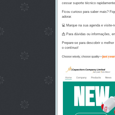
cessar suporte técnico rapidamente
Ficou curioso para saber mais? Fiq
adorar.
💻 Marque na sua agenda e visite
📩 Para dúvidas ou informações, en
Prepare-se para descobrir o melhor
o contínuo!
just your
Choose wisely, choose quality—