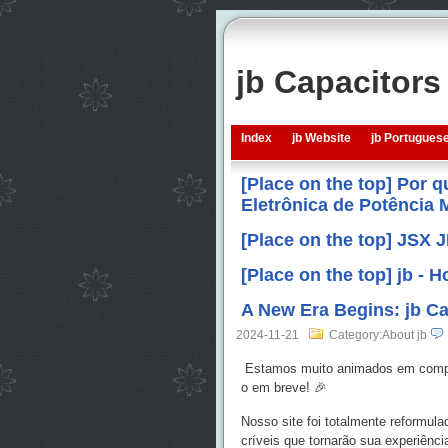
jb Capacitor
Index
jb Website
jb Portugues
[Place on the top] Por 
Eletrônica de Potência
[Place on the top] JSX 
[Place on the top] jb -
A New Era Begins: jb Ca
2024-11-21
Category:About jb
Estamos muito animados em compar
o em breve! 🎉
Nosso site foi totalmente reformula
críveis que tornarão sua experiência