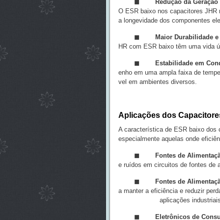
◼
Redução da Geração 
O ESR baixo nos capacitores JHR mi
a longevidade dos componentes ele
◼
Maior Durabilidade 
HR com ESR baixo têm uma vida útil
◼
Estabilidade em Con
enho em uma ampla faixa de temper
vel em ambientes diversos.
Aplicações dos Capacitor
A característica de ESR baixo dos
especialmente aquelas onde eficiênc
◼
Fontes de Alimentaçã
e ruídos em circuitos de fontes de 
◼
Fontes de Alimenta
a manter a eficiência e reduzir 
aplicações industriais
◼
Eletrônicos de Cons