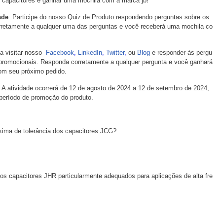
 capacitores e ganhar uma mochila com a marca jb!
ade
: Participe do nosso Quiz de Produto respondendo perguntas sobre os
retamente a qualquer uma das perguntas e você receberá uma mochila co
ta visitar nosso
Facebook
,
LinkedIn
,
Twitter
,
ou
Blog
e responder às pergu
promocionais. Responda corretamente a qualquer pergunta e você ganhará
com seu próximo pedido.
: A atividade ocorrerá de 12 de agosto de 2024 a 12 de setembro de 2024,
eríodo de promoção do produto.
ma de tolerância dos capacitores JCG?
s capacitores JHR particularmente adequados para aplicações de alta fre