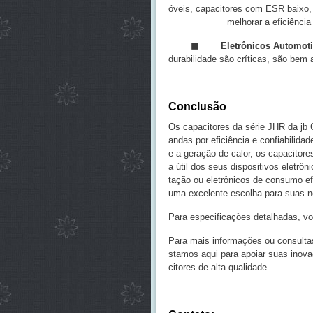
óveis, capacitores com ESR baixo, 
melhorar a eficiência energét
◼
Eletrônicos Automot
durabilidade são críticas, são bem
Conclusão
Os capacitores da série JHR da jb
andas por eficiência e confiabilida
e a geração de calor, os capacit
a útil dos seus dispositivos eletrôn
tação ou eletrônicos de consumo ef
uma excelente escolha para suas 
Para especificações detalhadas, v
Para mais informações ou consultas
stamos aqui para apoiar suas inov
citores de alta qualidade.