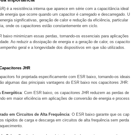
R) é a resistência interna que aparece em série com a capacitância ideal
de energia que ocorre quando um capacitor é carregado e descarregado. U
ergia significativas, geração de calor e redução da eficiência, particular
cia, onde os capacitores estão constantemente em ciclo.
 baixo minimizam essas perdas, tornando-os essenciais para aplicações
idade. Ao reduzir a dissipação de energia e a geração de calor, os capacito
mpenho geral e a longevidade dos dispositivos em que são utilizados.
Capacitores JHR
apacitors foi projetada especificamente com ESR baixo, tornando-os ideais
tão algumas das principais vantagens do ESR baixo nos capacitores JHR:
nergética
: Com ESR baixo, os capacitores JHR reduzem as perdas de
ando em maior eficiência em aplicações de conversão de energia e process
do em Circuitos de Alta Frequência
: O ESR baixo garante que os cap
os rápidos de carga e descarga em circuitos de alta frequência sem perda
raquecimento.