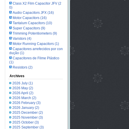
Class X2 Film Capacitor JFV
(2
0)
Audio Capacitors JFX
(16)
Motor Capacitors
(16)
Tantalum Capacitors
(10)
Super Capacitors
(9)
Trimming Potentiometers
(9)
Varistors
(4)
Motor Running Capacitors
(1)
Capacitores arrefecidos por con
dução
(1)
Capacitores de Filme Plástico
(1)
Resistors
(2)
Archives
2026 July
(1)
2026 May
(2)
2026 April
(2)
2026 March
(2)
2026 February
(3)
2026 January
(2)
2025 December
(2)
2025 November
(3)
2025 October
(3)
2025 September
(3)