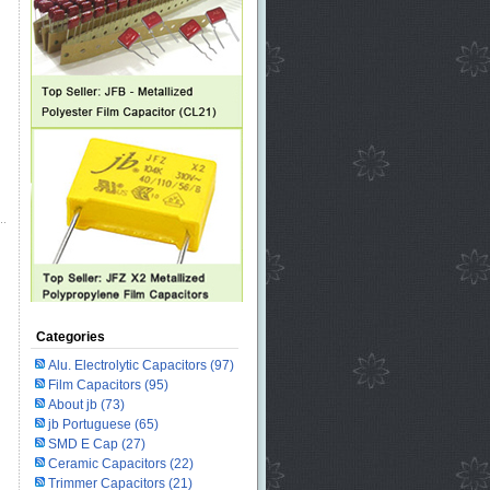
Categories
Alu. Electrolytic Capacitors
(97)
Film Capacitors
(95)
About jb
(73)
jb Portuguese
(65)
SMD E Cap
(27)
Ceramic Capacitors
(22)
Trimmer Capacitors
(21)