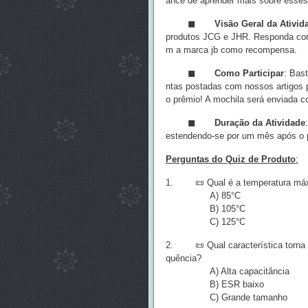
ance de aprender mais sobre esses
◼
Visão Geral da Ativid
produtos JCG e JHR. Responda cor
m a marca jb como recompensa.
◼
Como Participar
: Bas
ntas postadas com nossos artigos 
o prêmio! A mochila será enviada 
◼
Duração da Atividade
estendendo-se por um mês após o p
Perguntas do Quiz de Produto
:
1. 📜 Qual é a temperatura máxi
A) 85°C
B) 105°C
C) 125°C
2. 📜 Qual característica torna o
quência?
A) Alta capacitância
B) ESR baixo
C) Grande tamanho