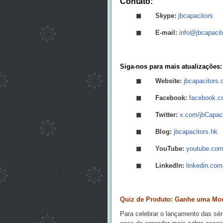
Contato:
◼
Skype:
jbcapacitors
◼
E-mail:
info@jbcapaci
Siga-nos para mais atualizações:
◼
Website:
jbcapacitors
◼
Facebook:
facebook.c
◼
Twitter:
x.com/jbCapaci
◼
Blog:
jbcapacitors.hk
◼
YouTube:
youtube.com
◼
LinkedIn:
linkedin.com
Quiz de Produto: Ganhe uma Moc
Para celebrar o lançamento das sé