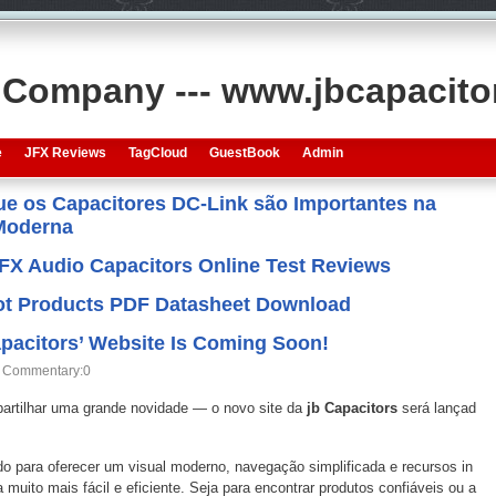
s Company --- www.jbcapacit
e
JFX Reviews
TagCloud
GuestBook
Admin
que os Capacitores DC-Link são Importantes na
 Moderna
JFX Audio Capacitors Online Test Reviews
 Hot Products PDF Datasheet Download
pacitors’ Website Is Coming Soon!
Commentary:0
tilhar uma grande novidade — o novo site da
jb Capacitors
será lançad
do para oferecer um visual moderno, navegação simplificada e recursos in
 muito mais fácil e eficiente. Seja para encontrar produtos confiáveis ou a