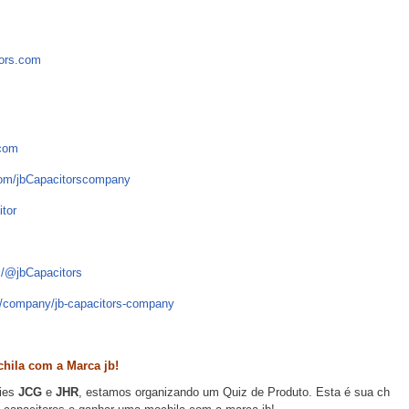
tors.com
.com
om/jbCapacitorscompany
tor
/@jbCapacitors
/company/jb-capacitors-company
hila com a Marca jb!
ries
JCG
e
JHR
, estamos organizando um Quiz de Produto. Esta é sua ch