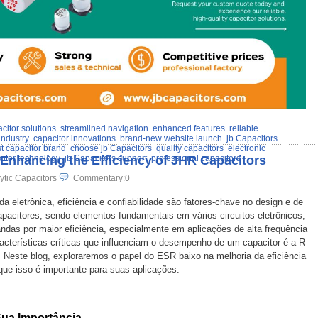
citor solutions
streamlined navigation
enhanced features
reliable
industry
capacitor innovations
brand-new website launch
jb Capacitors
t capacitor brand
choose jb Capacitors
quality capacitors
electronic
Enhancing the Efficiency of JHR Capacitors
itor technology
jb Capacitors support
professional capacitors
ytic Capacitors
Commentary:0
eletrônica, eficiência e confiabilidade são fatores-chave no design e de
citores, sendo elementos fundamentais em vários circuitos eletrônicos,
as por maior eficiência, especialmente em aplicações de alta frequência
acterísticas críticas que influenciam o desempenho de um capacitor é a R
. Neste blog, exploraremos o papel do ESR baixo na melhoria da eficiência
ue isso é importante para suas aplicações.
ua Importância