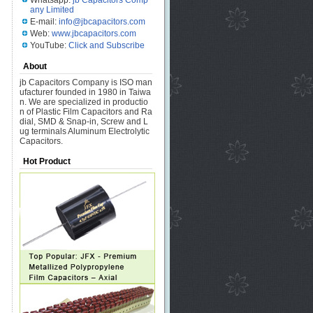
Whatsapp:
jb Capacitors Comp
any Limited
E-mail:
info@jbcapacitors.com
Web:
www.jbcapacitors.com
YouTube:
Click and Subscribe
About
jb Capacitors Company is ISO man
ufacturer founded in 1980 in Taiwa
n. We are specialized in productio
n of Plastic Film Capacitors and Ra
dial, SMD & Snap-in, Screw and L
ug terminals Aluminum Electrolytic
Capacitors.
Hot Product