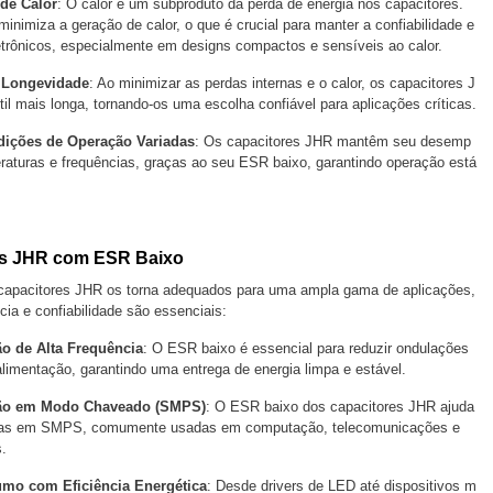
de Calor
: O calor é um subproduto da perda de energia nos capacitores.
nimiza a geração de calor, o que é crucial para manter a confiabilidade e
trônicos, especialmente em designs compactos e sensíveis ao calor.
e Longevidade
: Ao minimizar as perdas internas e o calor, os capacitores J
 mais longa, tornando-os uma escolha confiável para aplicações críticas.
dições de Operação Variadas
: Os capacitores JHR mantêm seu desemp
aturas e frequências, graças ao seu ESR baixo, garantindo operação está
es JHR com ESR Baixo
 capacitores JHR os torna adequados para uma ampla gama de aplicações,
ia e confiabilidade são essenciais:
o de Alta Frequência
: O ESR baixo é essencial para reduzir ondulações
alimentação, garantindo uma entrega de energia limpa e estável.
ção em Modo Chaveado (SMPS)
: O ESR baixo dos capacitores JHR ajuda
perdas em SMPS, comumente usadas em computação, telecomunicações e
.
umo com Eficiência Energética
: Desde drivers de LED até dispositivos m