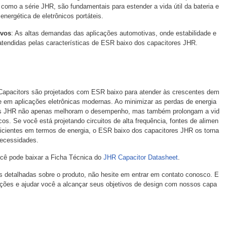
como a série JHR, são fundamentais para estender a vida útil da bateria e
ica de eletrônicos portáteis.
ivos
: As altas demandas das aplicações automotivas, onde estabilidade e
 atendidas pelas características de ESR baixo dos capacitores JHR.
 Capacitors são projetados com ESR baixo para atender às crescentes dem
de em aplicações eletrônicas modernas. Ao minimizar as perdas de energia
ores JHR não apenas melhoram o desempenho, mas também prolongam a vid
icos. Se você está projetando circuitos de alta frequência, fontes de alimen
icientes em termos de energia, o ESR baixo dos capacitores JHR os torna
necessidades.
ocê pode baixar a Ficha Técnica do
JHR Capacitor Datasheet
.
 detalhadas sobre o produto, não hesite em entrar em contato conosco. E
ações e ajudar você a alcançar seus objetivos de design com nossos capa