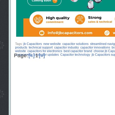
Tags:
jb Capacitors
new website
capacitor solutions
streamlined navig
products
technical support
capacitor industry
capacitor innovations
br
website
capacitors for electronics
best capacitor brand
choose jb Capa
Page:
[«]
1
[»]
components
capacitor updates
Capacitor technology
jb Capacitors su