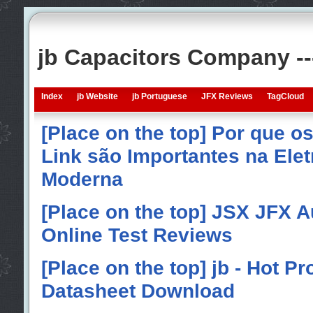
jb Capacitors Company -
Index
jb Website
jb Portuguese
JFX Reviews
TagCloud
[Place on the top] Por que o
Link são Importantes na Elet
Moderna
[Place on the top] JSX JFX A
Online Test Reviews
[Place on the top] jb - Hot P
Datasheet Download