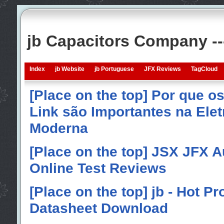
jb Capacitors Company -
Index
jb Website
jb Portuguese
JFX Reviews
TagCloud
[Place on the top] Por que o
Link são Importantes na Elet
Moderna
[Place on the top] JSX JFX A
Online Test Reviews
[Place on the top] jb - Hot P
Datasheet Download