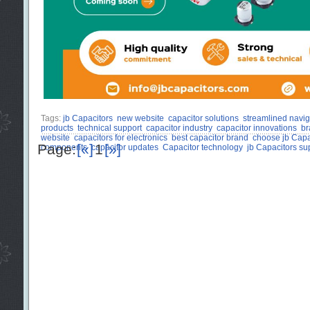
Tags:
jb Capacitors
new website
capacitor solutions
streamlined navig
products
technical support
capacitor industry
capacitor innovations
br
website
capacitors for electronics
best capacitor brand
choose jb Capa
Page:
[«]
1
[»]
components
capacitor updates
Capacitor technology
jb Capacitors su