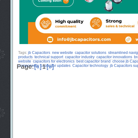
Tags:
jb Capacitors
new website
capacitor solutions
streamlined navig
products
technical support
capacitor industry
capacitor innovations
br
website
capacitors for electronics
best capacitor brand
choose jb Capa
Page:
[«]
1
[»]
components
capacitor updates
Capacitor technology
jb Capacitors su