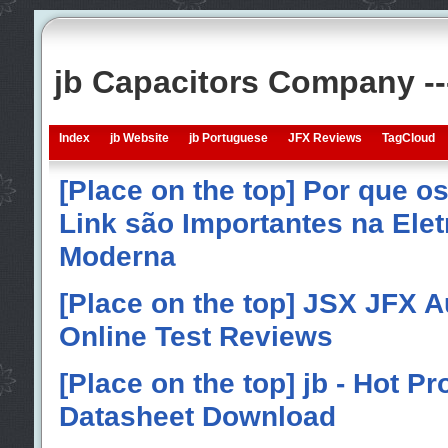
jb Capacitors Company -
Index
jb Website
jb Portuguese
JFX Reviews
TagCloud
[Place on the top] Por que o
Link são Importantes na Elet
Moderna
[Place on the top] JSX JFX A
Online Test Reviews
[Place on the top] jb - Hot P
Datasheet Download