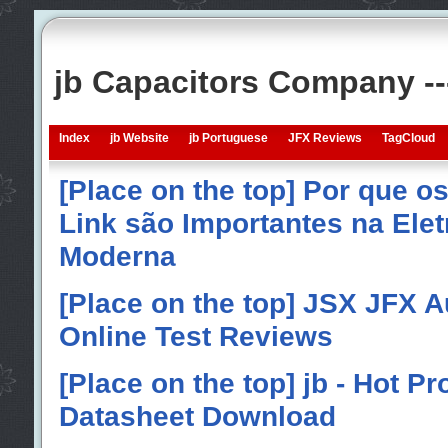
jb Capacitors Company -
Index
jb Website
jb Portuguese
JFX Reviews
TagCloud
[Place on the top] Por que o
Link são Importantes na Elet
Moderna
[Place on the top] JSX JFX A
Online Test Reviews
[Place on the top] jb - Hot P
Datasheet Download