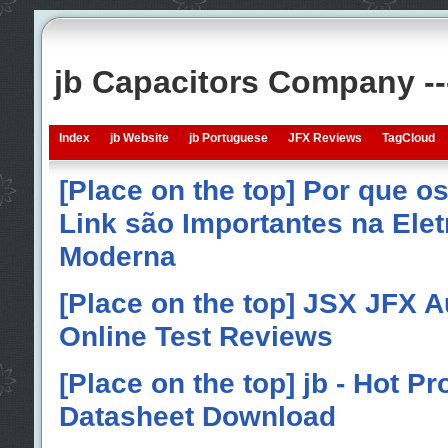
jb Capacitors Company -
Index
jb Website
jb Portuguese
JFX Reviews
TagCloud
[Place on the top] Por que o
Link são Importantes na Elet
Moderna
[Place on the top] JSX JFX A
Online Test Reviews
[Place on the top] jb - Hot P
Datasheet Download