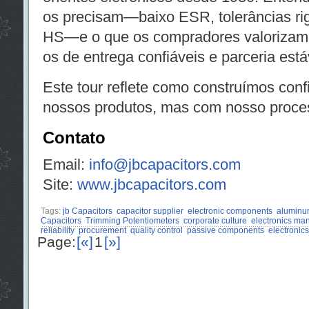
os precisam—baixo ESR, tolerâncias ri
HS—e o que os compradores valorizam:
os de entrega confiáveis e parceria está
Este tour reflete como construímos c
nossos produtos, mas com nosso proce
Contato
Email:
info@jbcapacitors.com
Site:
www.jbcapacitors.com
Tags:
jb Capacitors
capacitor supplier
electronic components
aluminum
Capacitors
Trimming Potentiometers
corporate culture
electronics man
reliability
procurement
quality control
passive components
electronics
Page:
[«]
1
[»]