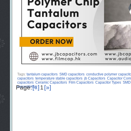
Tags:
tantalum capacitors
SMD capacitors
conductive polymer capacit
capacitors
temperature stable capacitors
jb Capacitors
Capacitor Com
capacitors
Ceramic Capacitors
Film Capacitors
Capacitor Types
SMD 
Page:
[«]
1
[»]
kapasitörleri