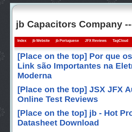
jb Capacitors Company -
Index
jb Website
jb Portuguese
JFX Reviews
TagCloud
[Place on the top] Por que o
Link são Importantes na Elet
Moderna
[Place on the top] JSX JFX A
Online Test Reviews
[Place on the top] jb - Hot P
Datasheet Download