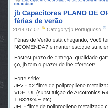
Tags:
áudio Capacitor
Choque Oferta
JFG
JFX
Axial poliéster metali
filme de áudio
jb Capacitores PLANO DE O
férias de verão
2014-07-07
Category:jb Portuguese
Férias de Verão está chegando, Você t
NCOMENDA? e manter estoque suficient
Fastest prazo de entrega, qualidade gar
ço, jb tem o prazer de lhe oferecer!
Forte série:
JFV - X2 filme de polipropileno metali
VDE, UL (substituição de Arcotronics 
1 B32924 ~ etc)
JFL - filme de polipropileno metalizado 