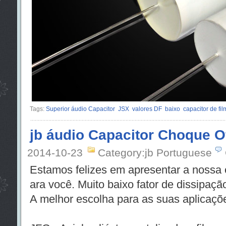
Tags:
Superior áudio Capacitor
JSX
valores DF
baixo
capacitor de fi
jb áudio Capacitor Choque O
2014-10-23
Category:jb Portuguese
Estamos felizes em apresentar a nossa
ara você. Muito baixo fator de dissipaçã
A melhor escolha para as suas aplicaç