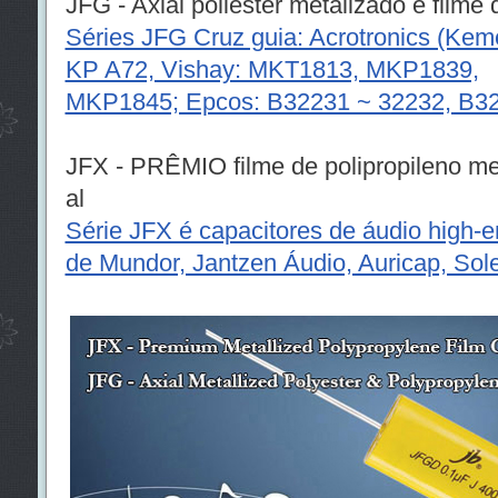
JFG - Axial poliéster metalizado e filme 
Séries JFG Cruz guia: Acrotronics (Ke
KP A72, Vishay: MKT1813, MKP1839,
MKP1845; Epcos: B32231 ~ 32232, B32
JFX - PRÊMIO filme de polipropileno met
al
Série JFX é capacitores de áudio high-e
de Mundor, Jantzen Áudio, Auricap, Sole