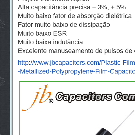
Alta
capacitância
precisa
±
3
%
, ±
5
%
Muito baixo
fator de absorção
dielétrica
Fator
muito baixo
de dissipação
Muito baixo
ESR
Muito
baixa indutância
Excelente
manuseamento
de
pulsos
de 
http://www.jbcapacitors.com/Plastic-Fi
-Metallized-Polypropylene-Film-Capacito