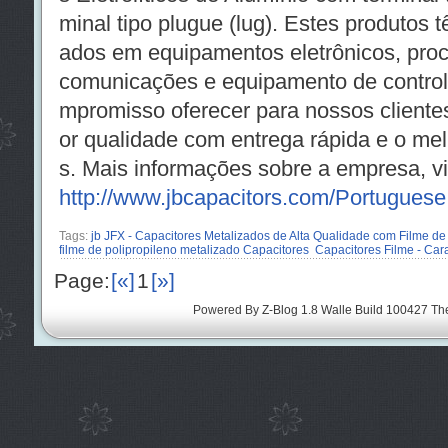
minal tipo plugue (lug). Estes produtos 
ados em equipamentos eletrônicos, pro
comunicações e equipamento de controle
mpromisso oferecer para nossos cliente
or qualidade com entrega rápida e o me
s. Mais informações sobre a empresa, vis
http://www.jbcapacitors.com/Portuguese
Tags:
jb JFX - Capacitores Metalizados de Alta Qualidade com Filme de P
filme de polipropileno metalizado Capacitores
Capacitores Filme - Cara
Page:
[«]
1
[»]
Powered By
Z-Blog 1.8 Walle Build 100427
Th