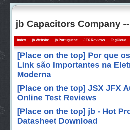
jb Capacitors Company -
Index
jb Website
jb Portuguese
JFX Reviews
TagCloud
[Place on the top] Por que o
Link são Importantes na Elet
Moderna
[Place on the top] JSX JFX A
Online Test Reviews
[Place on the top] jb - Hot P
Datasheet Download