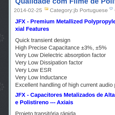
Qualidade com Filme de Polis
2014-02-25
Category:jb Portuguese
JFX - Premium Metallized Polypropyle
xial Features
Quick transient design
High Precise Capacitance ±3%, ±5%
Very Low Dielectric absorption factor
Very Low Dissipation factor
Very Low ESR
Very Low Inductance
Excellent handling of high current audio 
JFX - Capacitores Metalizados de Alt
e Polistireno --- Axiais
Projeto
transitória
rápida