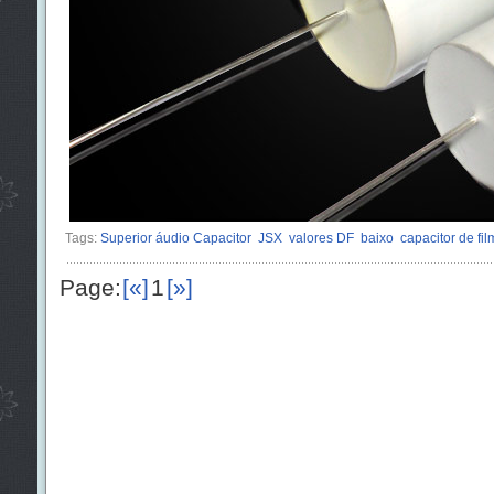
Tags:
Superior áudio Capacitor
JSX
valores DF
baixo
capacitor de fi
Page:
[«]
1
[»]