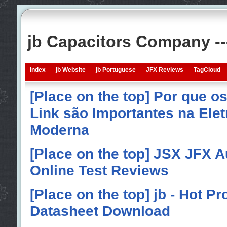
jb Capacitors Company -
Index
jb Website
jb Portuguese
JFX Reviews
TagCloud
[Place on the top] Por que o
Link são Importantes na Elet
Moderna
[Place on the top] JSX JFX A
Online Test Reviews
[Place on the top] jb - Hot P
Datasheet Download