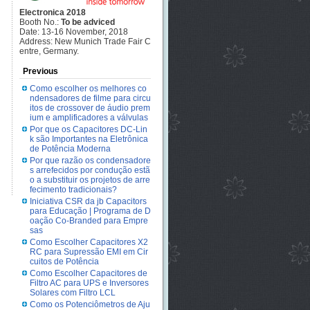
Electronica 2018
Booth No.:
To be adviced
Date: 13-16 November, 2018
Address: New Munich Trade Fair C
entre, Germany.
Previous
Como escolher os melhores co
ndensadores de filme para circu
itos de crossover de áudio prem
ium e amplificadores a válvulas
Por que os Capacitores DC-Lin
k são Importantes na Eletrônica
de Potência Moderna
Por que razão os condensadore
s arrefecidos por condução estã
o a substituir os projetos de arre
fecimento tradicionais?
Iniciativa CSR da jb Capacitors
para Educação | Programa de D
oação Co-Branded para Empre
sas
Como Escolher Capacitores X2
RC para Supressão EMI em Cir
cuitos de Potência
Como Escolher Capacitores de
Filtro AC para UPS e Inversores
Solares com Filtro LCL
Como os Potenciômetros de Aju