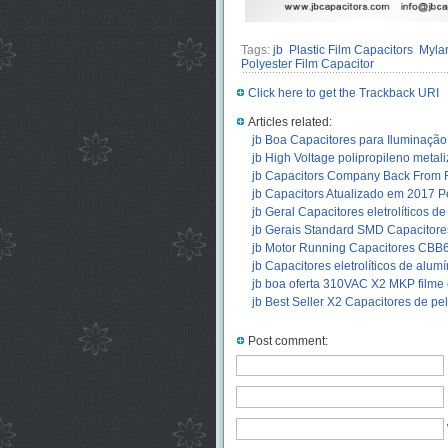
Tags:
jb
Plastic Film Capacitors
Mylar
Polyester Film Capacitor
Click here to get the Trackback URI
Articles related:
jb Boa Capacitores para Iluminaçã
jb High Voltage polipropileno metal
jb Capacitors Company Back From F
jb Capacitors Atualizado em 2017 P
jb Geral Capacitores eletrolíticos de
jb Gerais Standard SMD Capacitores 
jb Motor Running Capacitores CBB
jb Capacitores eletrolíticos de alu
jb boa oferta 310VAC X2 MKP filme 
jb Best Seller X2 Capacitores de pe
Post comment: