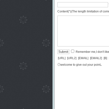
Content(*)(The length limitation of co
Remember me,I don't like 
[URL]
[URL2]
[EMAIL]
[EMAIL2]
[B]
◎welcome to give out your point。