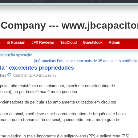
s Company --- www.jbcapacit
e
jb Russian
JFX Reviews
TagCloud
GuestBook
Admin
 Produção Aplicação
jb Capacitors Fabricante com mais de 35 anos de experiência
la ' excelentes propriedades
tors
Commentary:0
Browse:
78
olar, alta resistência de isolamento, excelente característica de
ência), ea perda dielétrica é muito pequena.
densadores de película são amplamente utilizados em circuitos
nto de sinal, você deve usar boa característica de frequência e baixa
 garantir que a transmissão do sinal, quando não tem a muito grande
me plástico, o mais importante é o polipropileno (PP) e poliestireno (PS)