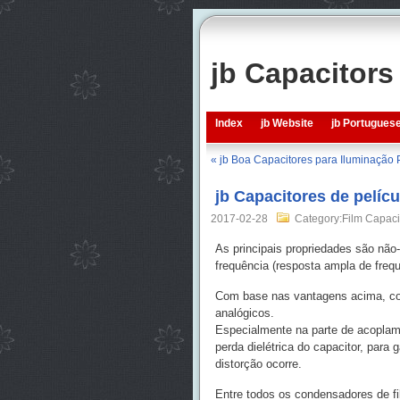
jb Capacitor
Index
jb Website
jb Portugues
« jb Boa Capacitores para Iluminação
jb Capacitores de pelícu
2017-02-28
Category:Film Capaci
As principais propriedades são não-p
frequência (resposta ampla de frequ
Com base nas vantagens acima, con
analógicos.
Especialmente na parte de acoplame
perda dielétrica do capacitor, para
distorção ocorre.
Entre todos os condensadores de fil