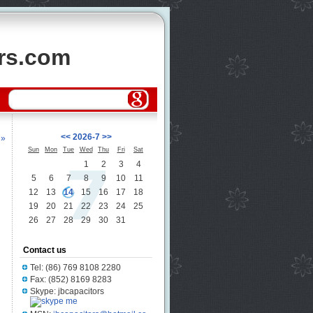
ors.com
<<
2026-7
>>
 »
Sun
Mon
Tue
Wed
Thu
Fri
Sat
1
2
3
4
5
6
7
8
9
10
11
12
13
14
15
16
17
18
19
20
21
22
23
24
25
26
27
28
29
30
31
Contact us
Tel: (86) 769 8108 2280
Fax: (852) 8169 8283
Skype: jbcapacitors