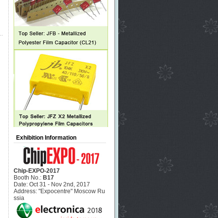
Exhibition Information
Chip-EXPO-2017
Booth No.:
B17
Date: Oct 31 - Nov 2nd, 2017
Address: "Expocentre" Moscow Ru
ssia