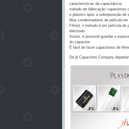
características da capacitância.
método de fabricação 'capacitores d
e plástico após a sobreposição de 
Mas condensadores de película ter 
Filme), o método é em película de
eléctrodo.
Assim, é possível guardar a espess
do capacitor.
É fácil de fazer capacitores de fi
De jb Capacitors Company departa