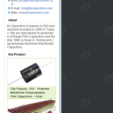
MSN:
jbcapacitors@hotmail.co
m
E-mail:
info@jbcapacitors.com
Web:
www.jbcapacitors.com
About
jb Capacitors Company is ISO man
ufacturer founded in 1980 in Taiwa
n. We are specialized in productio
n of Plastic Film Capacitors and Ra
dial, SMD & Snap-in, Screw and L
ug terminals Aluminum Electrolytic
Capacitors.
Hot Product