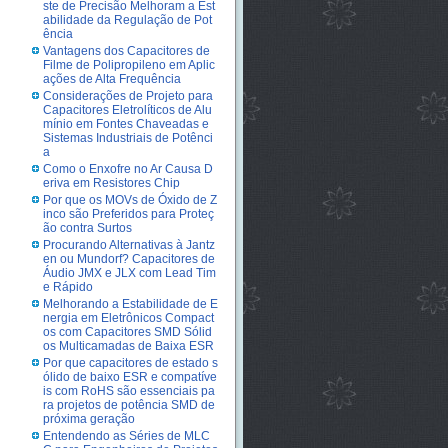
ste de Precisão Melhoram a Est
abilidade da Regulação de Pot
ência
Vantagens dos Capacitores de
Filme de Polipropileno em Aplic
ações de Alta Frequência
Considerações de Projeto para
Capacitores Eletrolíticos de Alu
mínio em Fontes Chaveadas e
Sistemas Industriais de Potênci
a
Como o Enxofre no Ar Causa D
eriva em Resistores Chip
Por que os MOVs de Óxido de Z
inco são Preferidos para Proteç
ão contra Surtos
Procurando Alternativas à Jantz
en ou Mundorf? Capacitores de
Áudio JMX e JLX com Lead Tim
e Rápido
Melhorando a Estabilidade de E
nergia em Eletrônicos Compact
os com Capacitores SMD Sólid
os Multicamadas de Baixa ESR
Por que capacitores de estado s
ólido de baixo ESR e compatíve
is com RoHS são essenciais pa
ra projetos de potência SMD de
próxima geração
Entendendo as Séries de MLC