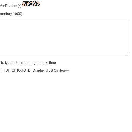
Verification(*)
mmentary:1000)
to type information again next time
[I]
[U]
[S]
[QUOTE]
Display UBB Smiles>>