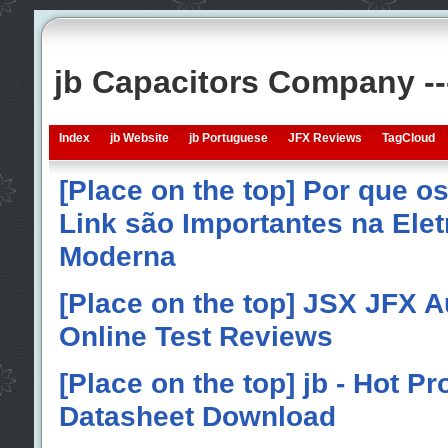
jb Capacitors Company -
Index
jb Website
jb Portuguese
JFX Reviews
TagCloud
[Place on the top] Por que o
Link são Importantes na Elet
Moderna
[Place on the top] JSX JFX A
Online Test Reviews
[Place on the top] jb - Hot P
Datasheet Download