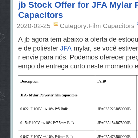
jb Stock Offer for JFA Mylar 
Capacitors
2020-02-25
Category:Film Capacitors
A jb agora tem abaixo a oferta de estoqu
e de poliéster
JFA
mylar, se você estiver
r envie para nós. Podemos oferecer preç
empo de entrega curto neste momento e
Description
Part#
JFA- Mylar Polyester film capacitors
0.022uF 100V +/-10% P:5 Bulk
JFA02A223J050000B
0.15uF 100V +/-10% P:7.5mm Bulk
JFA02A154J075000B
0.047uF 100V +/-10% P:6mm Bulk
JFA02A473J060000B