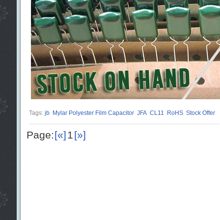
Tags:
jb
Mylar Polyester Film Capacitor
JFA
CL11
RoHS
Stock Offer
Page:
[«]
1
[»]