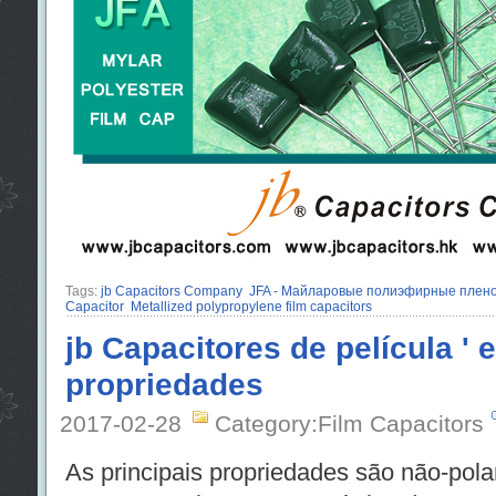
Tags:
jb Capacitors Company
JFA - Майларовые полиэфирные плен
Capacitor
Metallized polypropylene film capacitors
jb Capacitores de película ' 
propriedades
2017-02-28
Category:Film Capacitors
As principais propriedades são não-polar,