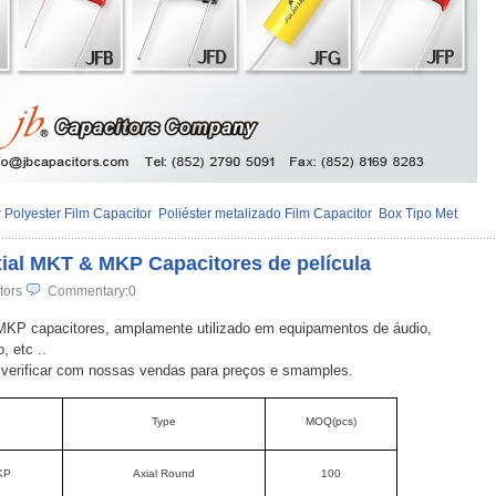
 Polyester Film Capacitor
Poliéster metalizado Film Capacitor
Box Tipo Met
xial MKT & MKP Capacitores de película
tors
Commentary:0
MKP capacitores, amplamente utilizado em equipamentos de áudio,
 etc ..
o verificar com nossas vendas para preços e smamples.
Type
MOQ(pcs)
KP
Axial Round
100