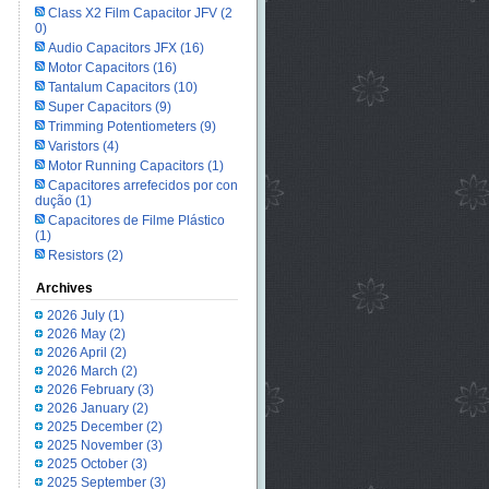
Class X2 Film Capacitor JFV
(2
0)
Audio Capacitors JFX
(16)
Motor Capacitors
(16)
Tantalum Capacitors
(10)
Super Capacitors
(9)
Trimming Potentiometers
(9)
Varistors
(4)
Motor Running Capacitors
(1)
Capacitores arrefecidos por con
dução
(1)
Capacitores de Filme Plástico
(1)
Resistors
(2)
Archives
2026 July
(1)
2026 May
(2)
2026 April
(2)
2026 March
(2)
2026 February
(3)
2026 January
(2)
2025 December
(2)
2025 November
(3)
2025 October
(3)
2025 September
(3)