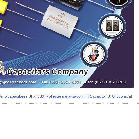
leno capacitores
JFX
JSX
Poliéster metalizado Film Capacitor
JFG
tipo axial