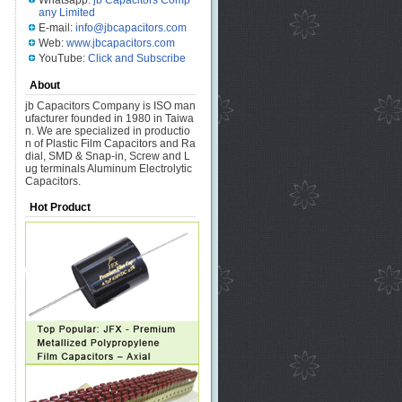
Whatsapp:
jb Capacitors Comp
any Limited
E-mail:
info@jbcapacitors.com
Web:
www.jbcapacitors.com
YouTube:
Click and Subscribe
About
jb Capacitors Company is ISO man
ufacturer founded in 1980 in Taiwa
n. We are specialized in productio
n of Plastic Film Capacitors and Ra
dial, SMD & Snap-in, Screw and L
ug terminals Aluminum Electrolytic
Capacitors.
Hot Product