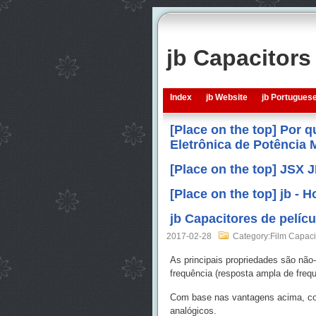
jb Capacitor
Index
jb Website
jb Portugues
[Place on the top] Por 
Eletrônica de Potência
[Place on the top] JSX 
[Place on the top] jb -
jb Capacitores de pelícu
2017-02-28
Category:Film Capaci
As principais propriedades são não-
frequência (resposta ampla de frequ
Com base nas vantagens acima, con
analógicos.