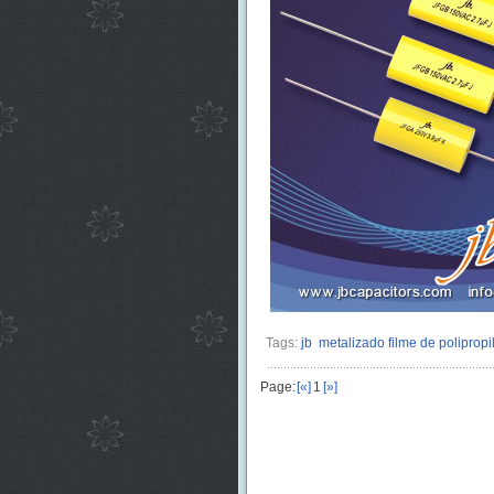
Tags:
jb
metalizado filme de polipropi
Page:
[«]
1
[»]