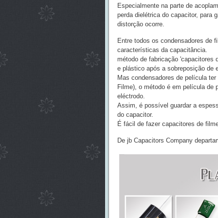
Especialmente na parte de acoplame
perda dielétrica do capacitor, para
distorção ocorre.
Entre todos os condensadores de fil
características da capacitância.
método de fabricação 'capacitores d
e plástico após a sobreposição de 
Mas condensadores de película ter 
Filme), o método é em película de
eléctrodo.
Assim, é possível guardar a espess
do capacitor.
É fácil de fazer capacitores de fi
De jb Capacitors Company departa