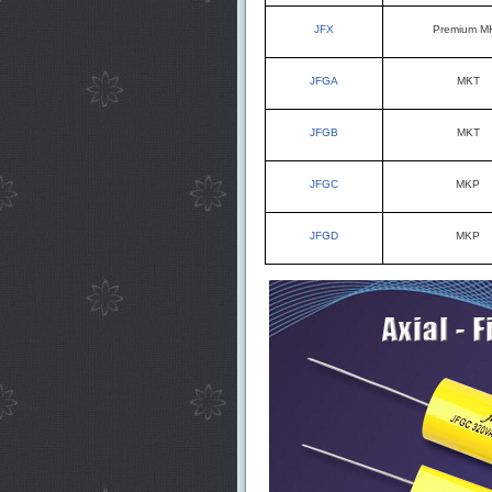
JFX
Premium M
JFGA
MKT
JFGB
MKT
JFGC
MKP
JFGD
MKP