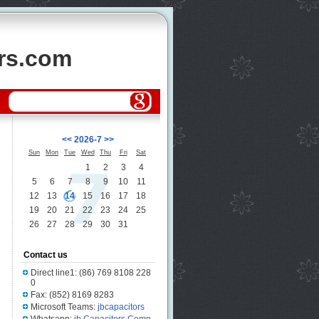
ors.com
<<
2026-7
>>
Sun
Mon
Tue
Wed
Thu
Fri
Sat
1
2
3
4
5
6
7
8
9
10
11
12
13
14
15
16
17
18
19
20
21
22
23
24
25
26
27
28
29
30
31
Contact us
Direct line1: (86) 769 8108 228
0
Fax: (852) 8169 8283
Microsoft Teams:
jbcapacitors