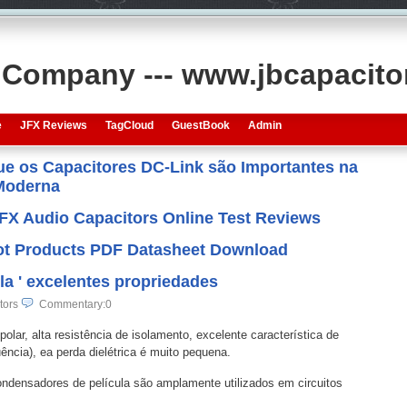
s Company --- www.jbcapacit
e
JFX Reviews
TagCloud
GuestBook
Admin
que os Capacitores DC-Link são Importantes na
 Moderna
JFX Audio Capacitors Online Test Reviews
 Hot Products PDF Datasheet Download
la ' excelentes propriedades
tors
Commentary:0
polar, alta resistência de isolamento, excelente característica de
ência), ea perda dielétrica é muito pequena.
densadores de película são amplamente utilizados em circuitos