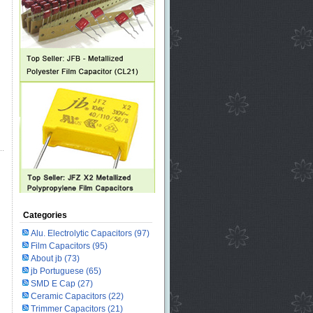
Categories
Alu. Electrolytic Capacitors
(97)
Film Capacitors
(95)
About jb
(73)
jb Portuguese
(65)
SMD E Cap
(27)
Ceramic Capacitors
(22)
Trimmer Capacitors
(21)