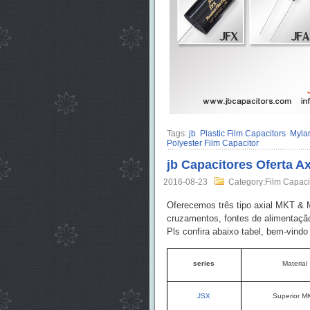
Tags:
jb
Plastic Film Capacitors
Mylar
Polyester Film Capacitor
jb Capacitores Oferta A
2016-08-23
Category:Film Capaci
Oferecemos três tipo axial MKT & 
cruzamentos, fontes de alimentação,
Pls confira abaixo tabel, bem-vind
series
Material
JSX
Superior M