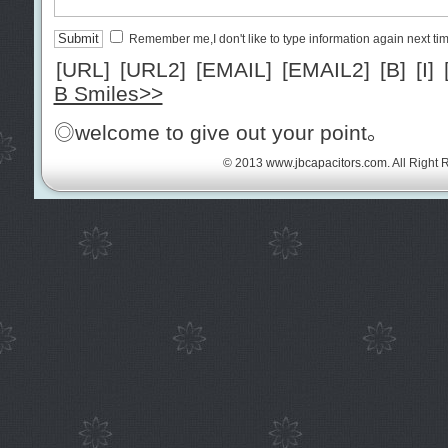
Remember me,I don't like to type information again next ti
[URL]
[URL2]
[EMAIL]
[EMAIL2]
[B]
[I]
B Smiles>>
◎welcome to give out your point。
© 2013
www.jbcapacitors.com
. All Right