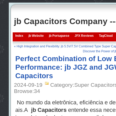
jb Capacitors Company -
Index
jb Website
jb Portuguese
JFX Reviews
TagCloud
« High Integration and Flexibility: jb 5.5V/7.5V Combined Type Super Ca
Discover the Power of j
Perfect Combination of Low
Performance: jb JGZ and J
Capacitors
2024-09-19
Category:Super Capacitor
Browse:
34
No mundo da eletrônica, eficiência e 
ais.A
jb Capacitors
entende essa nece