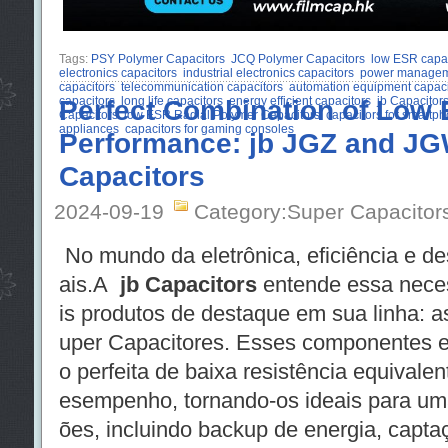
Tags:
PSY Polymer Capacitors
JCQ Polymer Capacitors
low ESR capac
electronics capacitors
industrial electronics capacitors
power manageme
capacitors
telecommunication capacitors
automation equipment capaci
capacitors
Perfect Combination of Low
long life capacitors
energy efficient capacitors
jb Capacitor
Capacitors
low ESR Radial Polymer Capacitors
capacitors for smartp
appliances
capacitors for gaming consoles
Performance: jb JGZ and J
Capacitors
2024-09-19
Category:Super Capacitor
No mundo da eletrônica, eficiência e 
ais.A
jb Capacitors
entende essa nece
is produtos de destaque em sua linha: a
uper Capacitores. Esses componentes 
o perfeita de baixa resistência equivale
esempenho, tornando-os ideais para um
ões, incluindo backup de energia, capta