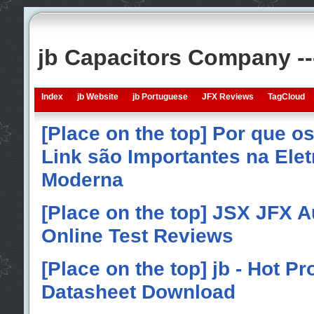
jb Capacitors Company -
Index
jb Website
jb Portuguese
JFX Reviews
TagCloud
[Place on the top] Por que o
Link são Importantes na Elet
Moderna
[Place on the top] JSX JFX A
Online Test Reviews
[Place on the top] jb - Hot P
Datasheet Download