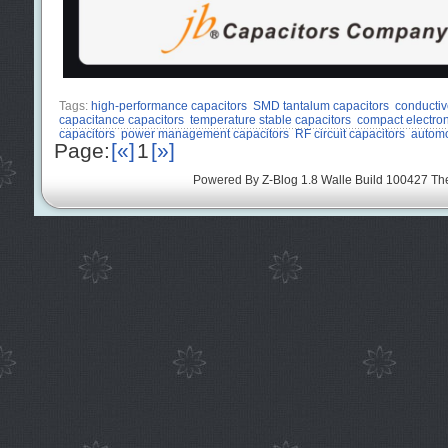
Tags:
high-performance capacitors
SMD tantalum capacitors
conductiv
capacitance capacitors
temperature stable capacitors
compact electro
capacitors
power management capacitors
RF circuit capacitors
automo
Page:
[«]
1
[»]
Powered By
Z-Blog 1.8 Walle Build 100427
Th