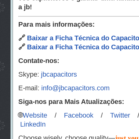
a jb!
Para mais informações:
🔗
Baixar a Ficha Técnica do Capacit
🔗
Baixar a Ficha Técnica do Capacit
Contate-nos:
Skype:
jbcapacitors
E-mail:
info@jbcapacitors.com
Siga-nos para Mais Atualizações:
🌐
Website
/
Facebook
/
Twitter
LinkedIn
Choose wisely, choose quality—
just you