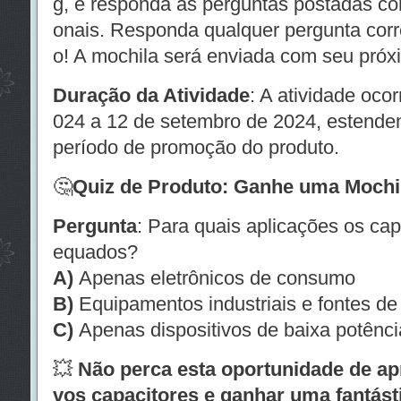
g, e responda às perguntas postadas co
onais. Responda qualquer pergunta cor
o! A mochila será enviada com seu próx
Duração da Atividade
: A atividade oco
024 a 12 de setembro de 2024, estende
período de promoção do produto.
🤔
Quiz de Produto: Ganhe uma Mochil
Pergunta
: Para quais aplicações os ca
equados?
A)
Apenas eletrônicos de consumo
B)
Equipamentos industriais e fontes de
C)
Apenas dispositivos de baixa potênci
💥
Não perca esta oportunidade de a
vos capacitores e ganhar uma fantás