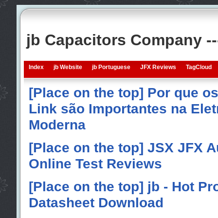
jb Capacitors Company -
Index
jb Website
jb Portuguese
JFX Reviews
TagCloud
[Place on the top] Por que o
Link são Importantes na Elet
Moderna
[Place on the top] JSX JFX A
Online Test Reviews
[Place on the top] jb - Hot P
Datasheet Download