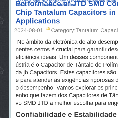
Capacitors
Performance of JTD SMD Co
conductive polymer hybrid capacitors
voltage stabilization
capacitors
electronic component solutions
Chip Tantalum Capacitors in
Applications
2024-08-01
Category:Tantalum Capaci
No âmbito da eletrônica de alto desem
nentes certos é crucial para garantir de
eficiência ideais. Um desses component
ústria é o Capacitor de Tântalo de Pol
da jb Capacitors. Estes capacitores são
e para atender às exigências rigorosas d
o desempenho. Vamos explorar os princ
enho que fazem dos Capacitores de Tân
vo SMD JTD a melhor escolha para engen
Confiabilidade e Estabilidad