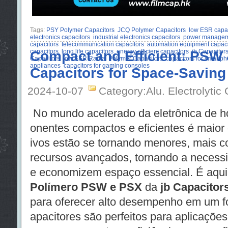
Tags:
PSY Polymer Capacitors
JCQ Polymer Capacitors
low ESR capac
electronics capacitors
industrial electronics capacitors
power manageme
capacitors
telecommunication capacitors
automation equipment capaci
capacitors
Compact and Efficient: PSW
long life capacitors
energy efficient capacitors
jb Capacitor
Capacitors
low ESR Radial Polymer Capacitors
capacitors for smartp
appliances
capacitors for gaming consoles
Capacitors for Space-Saving
2024-10-07
Category:Alu. Electrolytic
No mundo acelerado da eletrônica de h
onentes compactos e eficientes é maior 
ivos estão se tornando menores, mais 
recursos avançados, tornando a neces
e economizem espaço essencial. É aqu
Polímero PSW e PSX
da
jb Capacitor
para oferecer alto desempenho em um f
apacitores são perfeitos para aplicaçõe