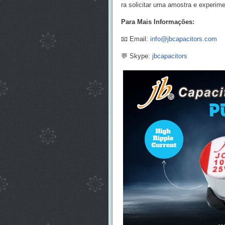
ra solicitar uma amostra e experim
Para Mais Informações:
📧 Email:
info@jbcapacitors.com
💬 Skype:
jbcapacitors