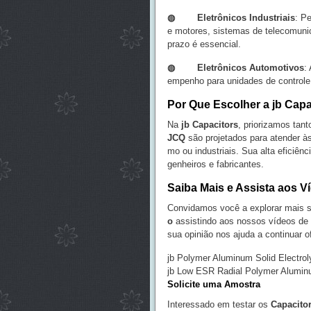
◍
Eletrônicos Industriais
: P
e motores, sistemas de telecomuni
prazo é essencial.
◍
Eletrônicos Automotivos
:
empenho para unidades de controle,
Por Que Escolher a jb Capa
Na
jb Capacitors
, priorizamos tant
JCQ
são projetados para atender à
mo ou industriais. Sua alta eficiênc
genheiros e fabricantes.
Saiba Mais e Assista aos 
Convidamos você a explorar mais 
o
assistindo aos nossos vídeos de 
sua opinião nos ajuda a continuar o
jb Polymer Aluminum Solid Electrol
jb Low ESR Radial Polymer Aluminum
Solicite uma Amostra
Interessado em testar os
Capacito