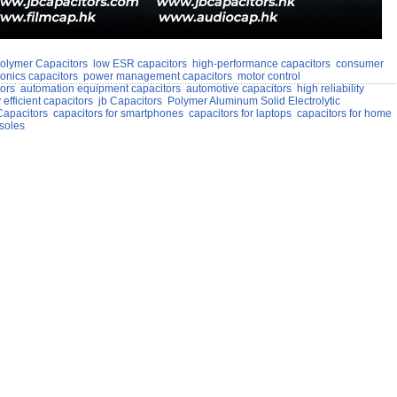
olymer Capacitors
low ESR capacitors
high-performance capacitors
consumer
ronics capacitors
power management capacitors
motor control
ors
automation equipment capacitors
automotive capacitors
high reliability
efficient capacitors
jb Capacitors
Polymer Aluminum Solid Electrolytic
Capacitors
capacitors for smartphones
capacitors for laptops
capacitors for home
soles