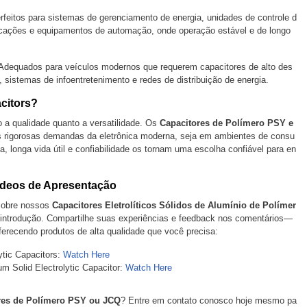
erfeitos para sistemas de gerenciamento de energia, unidades de controle d
cações e equipamentos de automação, onde operação estável e de longo
 Adequados para veículos modernos que requerem capacitores de alto des
 sistemas de infoentretenimento e redes de distribuição de energia.
citors?
o a qualidade quanto a versatilidade. Os
Capacitores de Polímero PSY e
s rigorosas demandas da eletrônica moderna, seja em ambientes de consu
ia, longa vida útil e confiabilidade os tornam uma escolha confiável para en
Vídeos de Apresentação
sobre nossos
Capacitores Eletrolíticos Sólidos de Alumínio de Polímer
introdução. Compartilhe suas experiências e feedback nos comentários—
ferecendo produtos de alta qualidade que você precisa:
ytic Capacitors:
Watch Here
 Solid Electrolytic Capacitor:
Watch Here
res de Polímero PSY ou JCQ
? Entre em contato conosco hoje mesmo pa