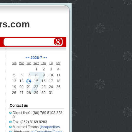
ors.com
<<
2026-7
>>
Sun
Mon
Tue
Wed
Thu
Fri
Sat
1
2
3
4
5
6
7
8
9
10
11
12
13
14
15
16
17
18
19
20
21
22
23
24
25
26
27
28
29
30
31
Contact us
Direct line1: (86) 769 8108 228
0
Fax: (852) 8169 8283
Microsoft Teams:
jbcapacitors