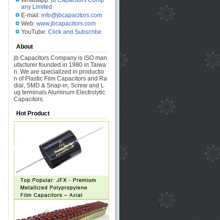
Whatsapp:
jb Capacitors Comp
any Limited
E-mail:
info@jbcapacitors.com
Web:
www.jbcapacitors.com
YouTube:
Click and Subscribe
About
jb Capacitors Company is ISO man
ufacturer founded in 1980 in Taiwa
n. We are specialized in productio
n of Plastic Film Capacitors and Ra
dial, SMD & Snap-in, Screw and L
ug terminals Aluminum Electrolytic
Capacitors.
Hot Product