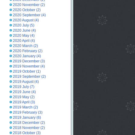
2020 November
(2)
2020 October
(2)
2020 September
(4)
2020 August
(4)
2020 July
(5)
2020 June
(4)
2020 May
(4)
2020 April
(4)
2020 March
(2)
2020 February
(2)
2020 January
(4)
2019 December
(3)
2019 November
(4)
2019 October
(1)
2019 September
(2)
2019 August
(4)
2019 July
(7)
2019 June
(4)
2019 May
(2)
2019 April
(3)
2019 March
(2)
2019 February
(3)
2019 January
(6)
2018 December
(2)
2018 November
(2)
2018 October
(3)