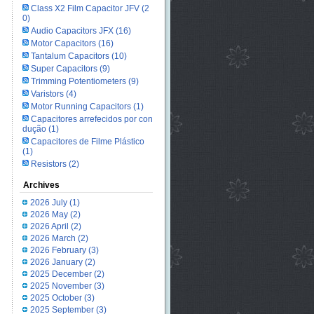
Class X2 Film Capacitor JFV
(2
0)
Audio Capacitors JFX
(16)
Motor Capacitors
(16)
Tantalum Capacitors
(10)
Super Capacitors
(9)
Trimming Potentiometers
(9)
Varistors
(4)
Motor Running Capacitors
(1)
Capacitores arrefecidos por con
dução
(1)
Capacitores de Filme Plástico
(1)
Resistors
(2)
Archives
2026 July
(1)
2026 May
(2)
2026 April
(2)
2026 March
(2)
2026 February
(3)
2026 January
(2)
2025 December
(2)
2025 November
(3)
2025 October
(3)
2025 September
(3)