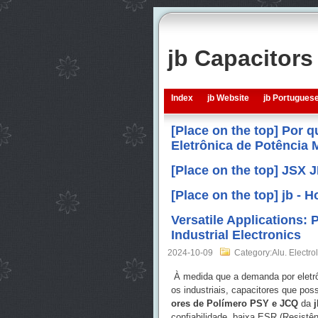
jb Capacitor
Index
jb Website
jb Portugues
[Place on the top] Por 
Eletrônica de Potência
[Place on the top] JSX 
[Place on the top] jb -
Versatile Applications
Industrial Electronics
2024-10-09
Category:Alu. Electrol
À medida que a demanda por eletrô
os industriais, capacitores que p
ores de Polímero PSY e JCQ
da
j
confiabilidade, baixa ESR (Resistên