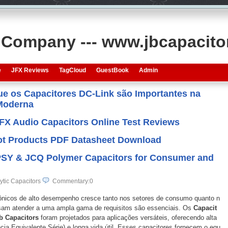
s Company --- www.jbcapacit
e
JFX Reviews
TagCloud
GuestBook
Admin
que os Capacitores DC-Link são Importantes na
 Moderna
JFX Audio Capacitors Online Test Reviews
 Hot Products PDF Datasheet Download
: PSY & JCQ Polymer Capacitors for Consumer and
ytic Capacitors
Commentary:0
nicos de alto desempenho cresce tanto nos setores de consumo quanto n
ossam atender a uma ampla gama de requisitos são essenciais. Os
Capacit
b Capacitors
foram projetados para aplicações versáteis, oferecendo alta
cia Equivalente Série) e longa vida útil. Esses capacitores fornecem o equ