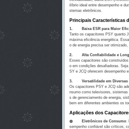
ilíbrio ideal entre desempenho e du
stemas eletrônicos.
Principais Características
1. Baixa ESR para Maior Efici
Tanto os capacitores PSY quanto J
máxima eficiência energética. Essa
o de energia precisa ser otimizado,
2. Alta Confiabilidade e Longa
Esses capacitores são construídos 
o em condições desafiadoras. Seja 
SY e JCQ oferecem desempenho est
3. Versatilidade em Diversas 
Os capacitores PSY e JCQ são adeq
nsumo como televisores, sistemas de
s de gerenciamento de energia, si
bem em diferentes ambientes os t
Aplicações dos Capacitor
◍ Eletrônicos de Consumo
:
sempenho confiável são críticos, c