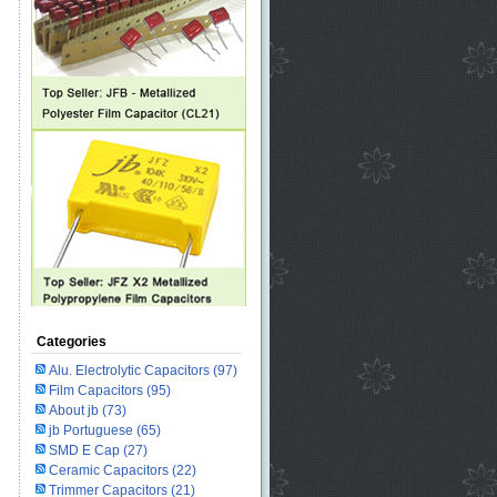
Categories
Alu. Electrolytic Capacitors
(97)
Film Capacitors
(95)
About jb
(73)
jb Portuguese
(65)
SMD E Cap
(27)
Ceramic Capacitors
(22)
Trimmer Capacitors
(21)