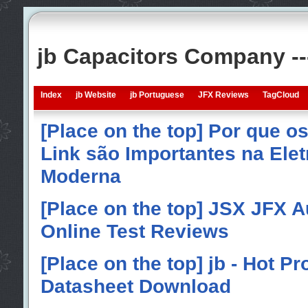
jb Capacitors Company -
Index
jb Website
jb Portuguese
JFX Reviews
TagCloud
[Place on the top] Por que o
Link são Importantes na Elet
Moderna
[Place on the top] JSX JFX A
Online Test Reviews
[Place on the top] jb - Hot P
Datasheet Download