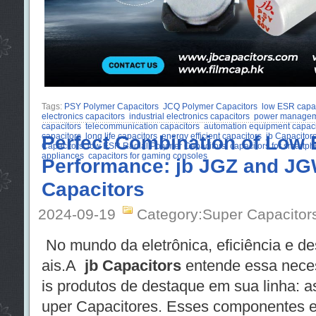
Tags:
PSY Polymer Capacitors
JCQ Polymer Capacitors
low ESR capac
electronics capacitors
industrial electronics capacitors
power manageme
capacitors
telecommunication capacitors
automation equipment capaci
capacitors
Perfect Combination of Low
long life capacitors
energy efficient capacitors
jb Capacitor
Capacitors
low ESR Radial Polymer Capacitors
capacitors for smartp
appliances
capacitors for gaming consoles
Performance: jb JGZ and J
Capacitors
2024-09-19
Category:Super Capacitor
No mundo da eletrônica, eficiência e 
ais.A
jb Capacitors
entende essa nece
is produtos de destaque em sua linha: a
uper Capacitores. Esses componentes 