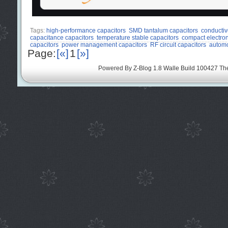
Tags:
high-performance capacitors
SMD tantalum capacitors
conductiv
capacitance capacitors
temperature stable capacitors
compact electro
capacitors
power management capacitors
RF circuit capacitors
automo
Page:
[«]
1
[»]
Powered By
Z-Blog 1.8 Walle Build 100427
Th