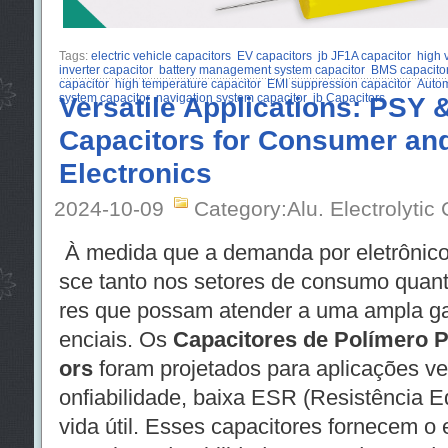
Tags:
electric vehicle capacitors
EV capacitors
jb JF1A capacitor
high 
inverter capacitor
battery management system capacitor
BMS capacito
capacitor
high temperature capacitor
EMI suppression capacitor
Autom
system capacitor
Versatile Applications: PSY
navigation system capacitor
jb Capacitors
Capacitors for Consumer and
Electronics
2024-10-09
Category:Alu. Electrolytic
À medida que a demanda por eletrônico
sce tanto nos setores de consumo quanto
res que possam atender a uma ampla ga
enciais. Os
Capacitores de Polímero 
ors
foram projetados para aplicações ver
onfiabilidade, baixa ESR (Resistência E
vida útil. Esses capacitores fornecem o e