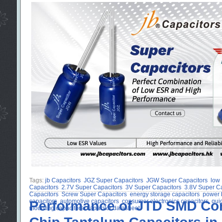
Tags:
jb Capacitors
JGZ Super Capacitors
JGW Super Capacitors
low
Capacitors
2.7V Super Capacitors
3V Super Capacitors
3.8V Super Ca
Capacitors
Screw Super Capacitors
energy storage capacitors
power 
capacitors
Performance of JTD SMD Co
automotive capacitors
consumer electronics capacitors
qui
mounting capacitors
capacitor datasheet
Chip Tantalum Capacitors in