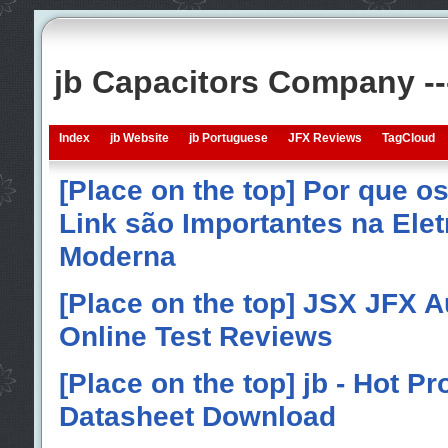
jb Capacitors Company -
Index
jb Website
jb Portuguese
JFX Reviews
TagCloud
[Place on the top] Por que o
Link são Importantes na Elet
Moderna
[Place on the top] JSX JFX A
Online Test Reviews
[Place on the top] jb - Hot P
Datasheet Download