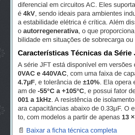
diferencial em circuitos AC. Eles suport
é
4kV
, sendo ideais para ambientes indu
a estabilidade elétrica é crítica. Além 
o
autorregenerativa
, o que proporciona
bilidade em situações de sobrecarga ou
Características Técnicas da Série
A série JFT está disponível em versões
0VAC e 440VAC
, com uma faixa de cap
4.7μF
, e tolerância de
±10%
. Ela opera
am de
-55°C a +105°C
, e possui fator
001 a 1kHz
. A resistência de isolamento
ara capacitâncias abaixo de 0.33μF. O
to, com modelos a partir de apenas
13 ×
📄
Baixar a ficha técnica completa