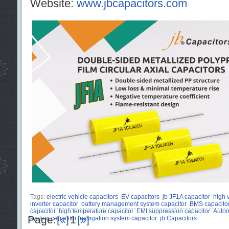
Website:
www.jbcapacitors.com
Tags:
electric vehicle capacitors
EV capacitors
jb JF1A capacitor
high 
inverter capacitor
battery management system capacitor
BMS capacito
capacitor
high temperature capacitor
EMI suppression capacitor
Autom
Page:
[«]
1
[»]
system capacitor
navigation system capacitor
jb Capacitors