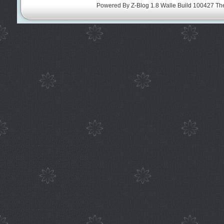
Powered By
Z-Blog 1.8 Walle Build 100427
Th