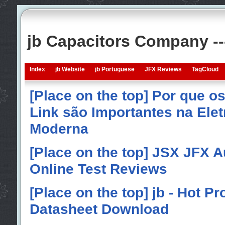
jb Capacitors Company -
Index
jb Website
jb Portuguese
JFX Reviews
TagCloud
[Place on the top] Por que o
Link são Importantes na Elet
Moderna
[Place on the top] JSX JFX A
Online Test Reviews
[Place on the top] jb - Hot P
Datasheet Download