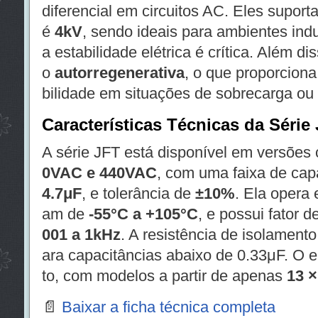
diferencial em circuitos AC. Eles suport
é
4kV
, sendo ideais para ambientes indu
a estabilidade elétrica é crítica. Além 
o
autorregenerativa
, o que proporciona
bilidade em situações de sobrecarga ou
Características Técnicas da Série
A série JFT está disponível em versões
0VAC e 440VAC
, com uma faixa de cap
4.7μF
, e tolerância de
±10%
. Ela opera
am de
-55°C a +105°C
, e possui fator
001 a 1kHz
. A resistência de isolamento
ara capacitâncias abaixo de 0.33μF. O
to, com modelos a partir de apenas
13 ×
📄
Baixar a ficha técnica completa