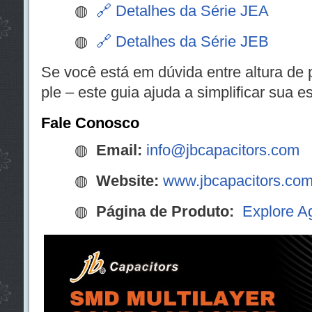
◍
🔗 Detalhes da Série JEA
◍
🔗 Detalhes da Série JEB
Se você está em dúvida entre altura de p
ple – este guia ajuda a simplificar sua e
Fale Conosco
◍
Email:
info@jbcapacitors.com
◍
Website:
www.jbcapacitors.co
◍
Página de Produto:
Explore A