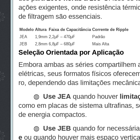
ações exigentes, onde resistência térm
de filtragem são essenciais.
Modelo
Altura
Faixa de Capacitância
Corrente de Ripple
JEA
1,9mm
2,2μF – 470μF
Padrão
JEB
2,8mm
6,8μF – 680μF
Mais Alta
Seleção Orientada por Aplicação
Embora ambas as séries compartilhem a
elétricas, seus formatos físicos oferece
ro, dependendo das limitações mecânic
◍
Use JEA
quando houver
limita
como em placas de sistema ultrafinas, 
de energia compactos.
◍
Use JEB
quando for necessári
e
ou quando houver mais espaço vertica