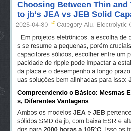
Choosing Between Thin and 
to jb’s JEA vs JEB Solid Cap
2025-04-30
Category:Alu. Electrolytic
Em projetos eletrônicos, a escolha de
s se resume a pequenas, porém cruciais
capacitores sólidos, escolher entre um pe
pacidade de ripple pode impactar a estab
da placa e o desempenho a longo prazo.
uas soluções bem alinhadas para isso:
Compreendendo o Básico: Mesmas Esp
s, Diferentes Vantagens
Ambos os modelos
JEA
e
JEB
pertence
sólidos SMD da jb, com baixa ESR e alta 
dos para
2000 horas a 105°C
. Isso os 