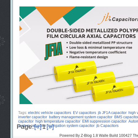
Tags:
electric vehicle capacitors
EV capacitors
jb JF1A capacitor
high 
inverter capacitor
battery management system capacitor
BMS capacito
capacitor
high temperature capacitor
EMI suppression capacitor
Autom
Page:
[«]
1
[»]
system capacitor
navigation system capacitor
jb Capacitors
Powered By
Z-Blog 1.8 Walle Build 100427
Th