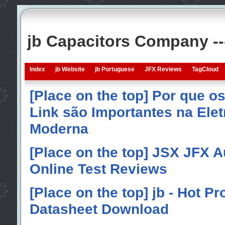
jb Capacitors Company -
Index
jb Website
jb Portuguese
JFX Reviews
TagCloud
[Place on the top] Por que o
Link são Importantes na Elet
Moderna
[Place on the top] JSX JFX A
Online Test Reviews
[Place on the top] jb - Hot P
Datasheet Download