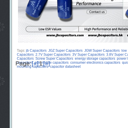
Tags:
jb Capacitors
JGZ Super Capacitors
JGW Super Capacitors
low
Capacitors
2.7V Super Capacitors
3V Super Capacitors
3.8V Super Ca
Capacitors
Screw Super Capacitors
energy storage capacitors
power 
Page:
[«]
1
[»]
capacitors
automotive capacitors
consumer electronics capacitors
qui
mounting capacitors
capacitor datasheet