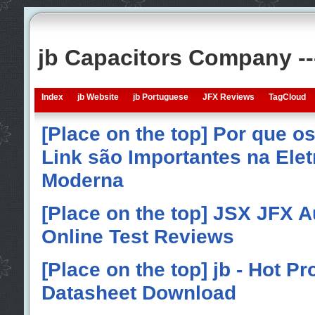
jb Capacitors Company -
Index
jb Website
jb Portuguese
JFX Reviews
TagCloud
[Place on the top] Por que o
Link são Importantes na Elet
Moderna
[Place on the top] JSX JFX A
Online Test Reviews
[Place on the top] jb - Hot P
Datasheet Download