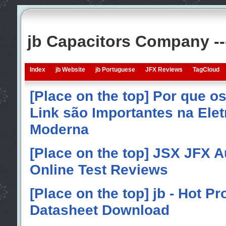
jb Capacitors Company -
Index
jb Website
jb Portuguese
JFX Reviews
TagCloud
[Place on the top] Por que o
Link são Importantes na Elet
Moderna
[Place on the top] JSX JFX A
Online Test Reviews
[Place on the top] jb - Hot P
Datasheet Download