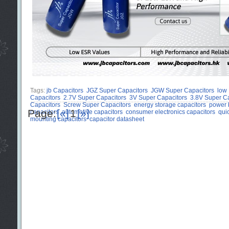
Tags:
jb Capacitors
JGZ Super Capacitors
JGW Super Capacitors
low
Capacitors
2.7V Super Capacitors
3V Super Capacitors
3.8V Super Ca
Capacitors
Screw Super Capacitors
energy storage capacitors
power 
Page:
[«]
1
[»]
capacitors
automotive capacitors
consumer electronics capacitors
qui
mounting capacitors
capacitor datasheet