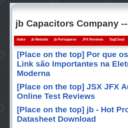
jb Capacitors Company -
Index
jb Website
jb Portuguese
JFX Reviews
TagCloud
[Place on the top] Por que o
Link são Importantes na Elet
Moderna
[Place on the top] JSX JFX A
Online Test Reviews
[Place on the top] jb - Hot P
Datasheet Download