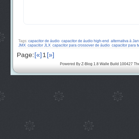
Tags:
capacitor de áudio
capacitor de áudio high-end
alternativa à Jan
JMX
capacitor JLX
capacitor para crossover de áudio
capacitor para t
Page:
[«]
1
[»]
Powered By
Z-Blog 1.8 Walle Build 100427
Th