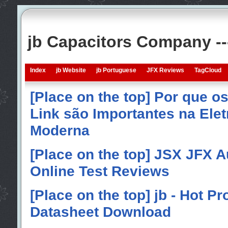
jb Capacitors Company -
Index
jb Website
jb Portuguese
JFX Reviews
TagCloud
[Place on the top] Por que o
Link são Importantes na Elet
Moderna
[Place on the top] JSX JFX A
Online Test Reviews
[Place on the top] jb - Hot P
Datasheet Download