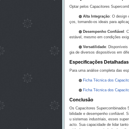
Optar pelos Capacitores Supercomb
◍
Alta Integração
: O design
ços, tornando-os ideais para aplic
◍
Desempenho Confiável
: 
estável, mesmo em condições exig
◍
Versatilidade
: Disponíveis
gia de diversos dispositivos em dife
Especificações Detalhadas
Para uma análise completa das espe
◍
Ficha Técnica dos Capacit
◍
Ficha Técnica dos Capacit
Conclusão
Os Capacitores Supercombinados 5.5
bilidade e desempenho confiável. Se
u sistemas industriais, esses sup
acto. Sua capacidade de lidar tant