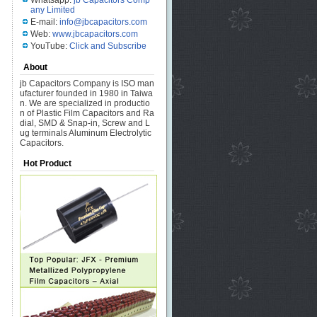
Whatsapp:
jb Capacitors Comp
any Limited
E-mail:
info@jbcapacitors.com
Web:
www.jbcapacitors.com
YouTube:
Click and Subscribe
About
jb Capacitors Company is ISO man
ufacturer founded in 1980 in Taiwa
n. We are specialized in productio
n of Plastic Film Capacitors and Ra
dial, SMD & Snap-in, Screw and L
ug terminals Aluminum Electrolytic
Capacitors.
Hot Product