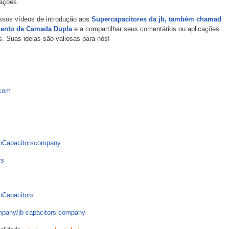
cações.
ssos vídeos de introdução aos
Supercapacitores da jb, também chamad
mento de Camada Dupla
e a compartilhar seus comentários ou aplicações
. Suas ideias são valiosas para nós!
.com
bCapacitorscompany
rs
Capacitors
mpany/jb-capacitors-company