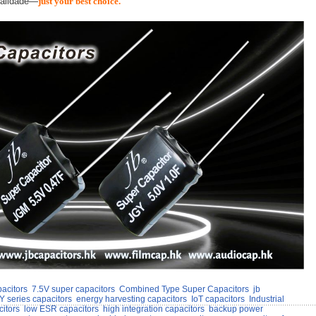
ualidade—
just your best choice.
acitors
7.5V super capacitors
Combined Type Super Capacitors
jb
Y series capacitors
energy harvesting capacitors
IoT capacitors
Industrial
itors
low ESR capacitors
high integration capacitors
backup power