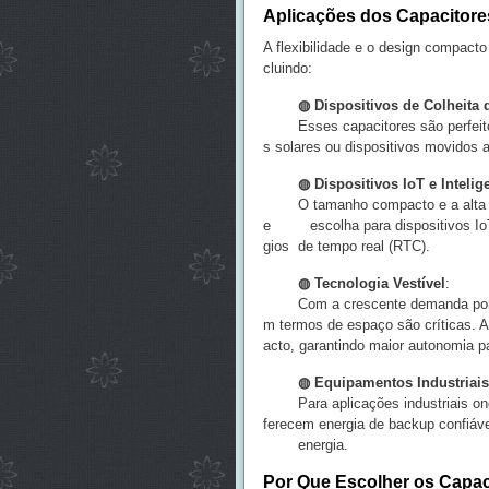
Aplicações dos Capacitore
A flexibilidade e o design compact
cluindo:
◍
Dispositivos de Colheita 
Esses capacitores são perfeitos 
s solares ou dispositivos movidos a
◍
Dispositivos IoT e Intelig
O tamanho compacto e a alta cap
e escolha para dispositivos IoT,
gios de tempo real (RTC).
◍
Tecnologia Vestível
:
Com a crescente demanda por tecn
m termos de espaço são críticas.
acto, garantindo maior autonomia pa
◍
Equipamentos Industriais
Para aplicações industriais onde a
ferecem energia de backup confiáve
energia.
Por Que Escolher os Capac