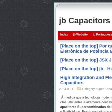
jb Capacitor
Index
jb Website
jb Portugues
[Place on the top] Por 
Eletrônica de Potência
[Place on the top] JSX 
[Place on the top] jb -
High Integration and Fle
Capacitors
2024-09-11
Category:Super Capac
À medida que a tecnologia modern
ctas, eficientes e altamente confiá
apacitores Supercombinados de 
e flexibilidade. Esses capacitore