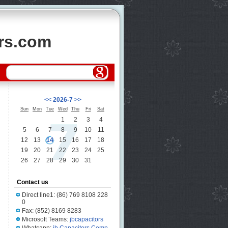
ors.com
<<
2026-7
>>
Sun
Mon
Tue
Wed
Thu
Fri
Sat
1
2
3
4
5
6
7
8
9
10
11
12
13
14
15
16
17
18
19
20
21
22
23
24
25
26
27
28
29
30
31
Contact us
Direct line1: (86) 769 8108 228
0
Fax: (852) 8169 8283
Microsoft Teams:
jbcapacitors