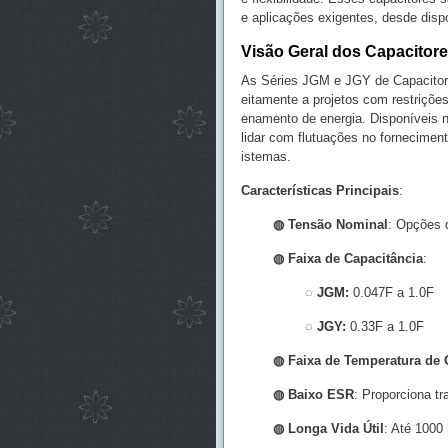
e aplicações exigentes, desde dispo
Visão Geral dos Capacitor
As Séries JGM e JGY de Capacitore
eitamente a projetos com restriçõ
enamento de energia. Disponíveis n
lidar com flutuações no fornecimen
istemas.
Características Principais
:
◍
Tensão Nominal
: Opções 
◍
Faixa de Capacitância
:
◌ JGM:
0.047F a 1.0F
◌
JGY:
0.33F a 1.0F
◍
Faixa de Temperatura de
◍
Baixo ESR
: Proporciona tr
◍
Longa Vida Útil
: Até 1000