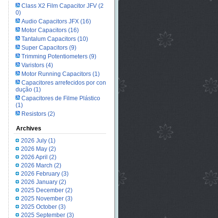
Class X2 Film Capacitor JFV
(2
0)
Audio Capacitors JFX
(16)
Motor Capacitors
(16)
Tantalum Capacitors
(10)
Super Capacitors
(9)
Trimming Potentiometers
(9)
Varistors
(4)
Motor Running Capacitors
(1)
Capacitores arrefecidos por con
dução
(1)
Capacitores de Filme Plástico
(1)
Resistors
(2)
Archives
2026 July
(1)
2026 May
(2)
2026 April
(2)
2026 March
(2)
2026 February
(3)
2026 January
(2)
2025 December
(2)
2025 November
(3)
2025 October
(3)
2025 September
(3)