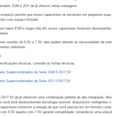
inados JGM e JGY da jb oferece várias vantagens:
 compacto permite que esses capacitores se encaixem em pequenos espa
ações com espaço limitado.
Com baixo ESR e longa vida útil, esses capacitores fornecem desempenho
entes.
 nas versões de 5.5V e 7.5V, eles podem atender às necessidades de ener
rentes indústrias.
:
cificações técnicas, consulte as fichas técnicas:
ores Supercombinados da Série JGM 5.5V/7.5V
ores Supercombinados da Série JGY 5.5V/7.5V
V/7.5V da jb oferecem uma combinação perfeita de alta integração, flexi
 você está desenvolvendo tecnologia vestível, dispositivos inteligentes o
ercapacitores fornecem a energia de que você precisa em um formato comp
o com 5.5V quanto com 7.5V garante versatilidade, tornando-os uma soluçã