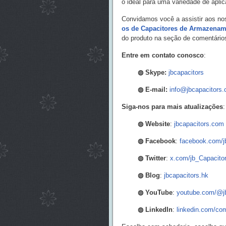
o ideal para uma variedade de apli
Convidamos você a assistir aos no
os de Capacitores de Armazena
do produto na seção de comentários
Entre em contato conosco
:
◍
Skype:
jbcapacitors
◍
E-mail:
info@jbcapacitors
Siga-nos para mais atualizações
:
◍
Website
:
jbcapacitors.com
◍
Facebook
:
facebook.com/j
◍
Twitter
:
x.com/jb_Capacito
◍
Blog
:
jbcapacitors.hk
◍
YouTube
:
youtube.com/@jb
◍
LinkedIn
:
linkedin.com/co