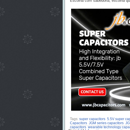
Escolha com sabedoria, escolha q
Tags:
super capacitors
5.5V super cap
Capacitors
JGM series capacitors
JG
capacitors
wearable technology capac