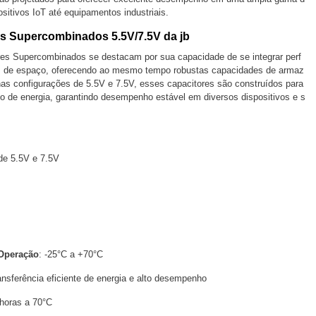
sitivos IoT até equipamentos industriais.
es Supercombinados 5.5V/7.5V da jb
s Supercombinados se destacam por sua capacidade de se integrar perf
es de espaço, oferecendo ao mesmo tempo robustas capacidades de armaz
as configurações de 5.5V e 7.5V, esses capacitores são construídos para
to de energia, garantindo desempenho estável em diversos dispositivos e s
de 5.5V e 7.5V
 Operação
: -25°C a +70°C
ansferência eficiente de energia e alto desempenho
 horas a 70°C