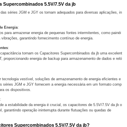
s Supercombinados 5.5V/7.5V da jb
o das séries JGM e JGY os tornam adequados para diversas aplicações, in
de Energia
:
para armazenar energia de pequenas fontes intermitentes, como painéi
 vibrações, garantindo fornecimento contínuo de energia.
entes
:
acitância tornam os Capacitores Supercombinados da jb uma excelent
 proporcionando energia de backup para armazenamento de dados e reló
ologia vestível, soluções de armazenamento de energia eficientes e
 As séries JGM e JGY fornecem a energia necessária em um formato comp
ra os dispositivos.
:
 estabilidade da energia é crucial, os capacitores de 5.5V/7.5V da jb o
l, garantindo operação ininterrupta durante flutuações ou quedas de
itores Supercombinados 5.5V/7.5V da jb?