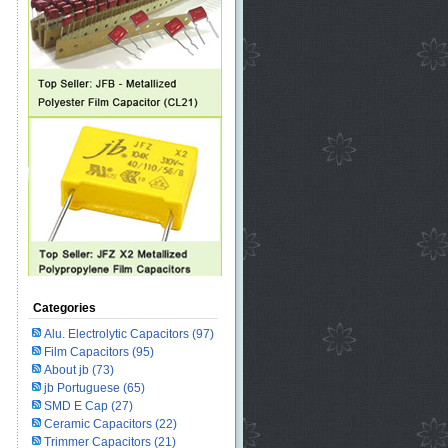
Categories
Alu. Electrolytic Capacitors
(97)
Film Capacitors
(95)
About jb
(73)
jb Portuguese
(65)
SMD E Cap
(27)
Ceramic Capacitors
(22)
Trimmer Capacitors
(21)