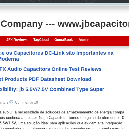
s Company --- www.jbcapacit
e
JFX Reviews
TagCloud
GuestBook
Admin
que os Capacitores DC-Link são Importantes na
 Moderna
JFX Audio Capacitors Online Test Reviews
 Hot Products PDF Datasheet Download
xibility: jb 5.5V/7.5V Combined Type Super
itors
Commentary:0
a evolui, a necessidade de soluções de armazenamento de energia compa
veis continua a crescer. Na jb Capacitors, temos o orgulho de oferecer os
C
5.5V/7.5V
, uma solução ideal para aplicações que exigem alta integração
s são projetados para oferecer excelente desempenho em uma ampla gama d