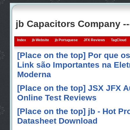
jb Capacitors Company -
Index
jb Website
jb Portuguese
JFX Reviews
TagCloud
[Place on the top] Por que o
Link são Importantes na Elet
Moderna
[Place on the top] JSX JFX A
Online Test Reviews
[Place on the top] jb - Hot P
Datasheet Download