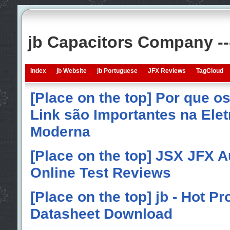
jb Capacitors Company -
Index
jb Website
jb Portuguese
JFX Reviews
TagCloud
[Place on the top] Por que o
Link são Importantes na Elet
Moderna
[Place on the top] JSX JFX A
Online Test Reviews
[Place on the top] jb - Hot P
Datasheet Download