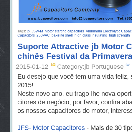
Tags:
jb
JSW-M
Motor starting capacitors
Aluminum Electrolytic Capaci
Capacitors
250VAC
bakelite shell
high class insulating
high strength
Suporte Attractive jb Motor 
chinês Festival da Primaver
2015-01-12
Category:jb Portuguese
Eu desejo que você tem uma vida feliz, 
2015!
Neste novo ano, eu trago-lhe nova opor
citores de negócio, por favor, confira ab
os nossos capacitores do motor, intere
JFS- Motor Capacitores
- Mais de 30 ti