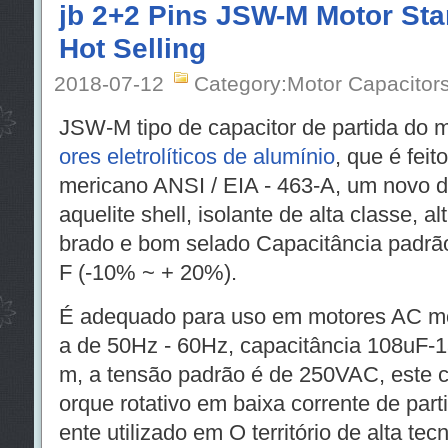
jb 2+2 Pins JSW-M Motor Sta
Hot Selling
2018-07-12
Category:Motor Capacitor
JSW-M tipo de capacitor de partida do 
ores eletrolíticos de alumínio
, que é fei
mericano ANSI / EIA - 463-A, um novo di
aquelite shell, isolante de alta classe, al
brado e bom selado Capacitância padrão
F (-10% ~ + 20%).
É adequado para uso em motores AC mo
a de 50Hz - 60Hz, capacitância 108uF-
m, a tensão padrão é de 250VAC, este ca
orque rotativo em baixa corrente de pa
ente utilizado em O território de alta tec