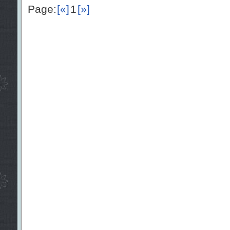
Page:
[«]
1
[»]