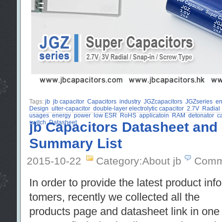
Tags:
jb
jb capacitor
Capacitors
industry
JGZcapacitors
JGZseries
en
Design
ulter-capacitor
double-layer electrolytic capacitor
2.7V
Radial
usages
energy
power
low ESR
RoHS
applicatoin
RAM
detonator
c
switch
jb Capacitors Datasheet and
Datasheet
Summary List
2015-10-22
Category:About jb
Comm
In order to provide the latest product info
tomers, recently we collected all the
products page and datasheet link in one f