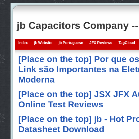
jb Capacitors Company -
Index
jb Website
jb Portuguese
JFX Reviews
TagCloud
[Place on the top] Por que o
Link são Importantes na Elet
Moderna
[Place on the top] JSX JFX A
Online Test Reviews
[Place on the top] jb - Hot P
Datasheet Download