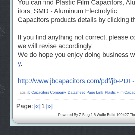
You can find Plastic Film Capacitors, A
itors, SMD - Aluminum Electrolytic
Capacitors products details by clicking th
If you find anything not correct, please 
we will revise accordingly.
We do hope you enjoy doing business w
y
.
http://www.jbcapacitors.com/pdf/jb-PDF
Tags:
jb Capacitors Company
Datasheet
Page Link
Plastic Film Capac
Page:
[«]
1
[»]
Powered By
Z-Blog 1.8 Walle Build 100427
Th