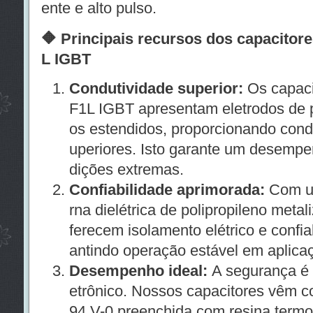
ente e alto pulso.
🔶 Principais recursos dos capacitor
L IGBT
Condutividade superior:
Os capaci
F1L IGBT apresentam eletrodos de p
os estendidos, proporcionando condu
uperiores. Isto garante um desemp
dições extremas.
Confiabilidade aprimorada:
Com um
rna dielétrica de polipropileno meta
ferecem isolamento elétrico e confia
antindo operação estável em aplicaç
Desempenho ideal:
A segurança é 
etrônico. Nossos capacitores vêm c
94 V-0 preenchida com resina termof