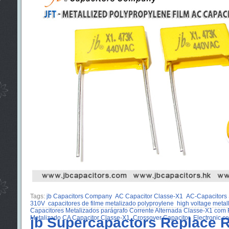
Tags:
jb Capacitors Company
AC Capacitor Classe-X1
AC-Capacitors 
310V
capacitores de filme metalizado polyproylene
high voltage metal
Capacitores Metalizados parágrafo Corrente Alternada Classe-X1 com F
Metalizado CA Capacitor Classe-X1
jb Supercapactors Replace 
Crossover Capacitor
Electronic 