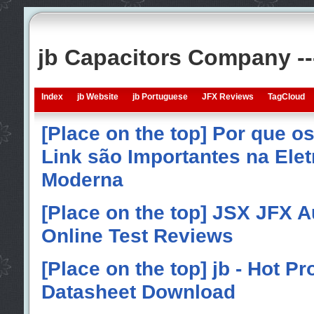
jb Capacitors Company -
Index
jb Website
jb Portuguese
JFX Reviews
TagCloud
[Place on the top] Por que o
Link são Importantes na Elet
Moderna
[Place on the top] JSX JFX A
Online Test Reviews
[Place on the top] jb - Hot P
Datasheet Download