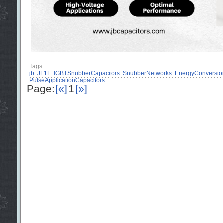
Tags:
jb
JF1L
IGBTSnubberCapacitors
SnubberNetworks
EnergyConversio
PulseApplicationCapacitors
Page:
[«]
1
[»]