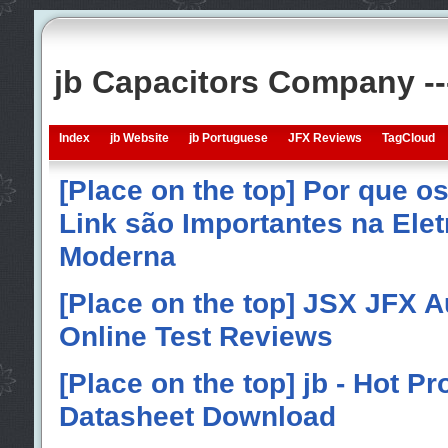
jb Capacitors Company -
Index
jb Website
jb Portuguese
JFX Reviews
TagCloud
[Place on the top] Por que o
Link são Importantes na Elet
Moderna
[Place on the top] JSX JFX A
Online Test Reviews
[Place on the top] jb - Hot P
Datasheet Download