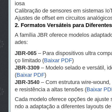
iosa
Calibração de sensores em sistemas Io
Ajustes de offset em circuitos analógico
2. Formatos Versáteis para Diferente
A família JBR oferece modelos adaptado
ades:
JBR-065
– Para dispositivos ultra comp
ço limitado (
Baixar PDF
)
JBR-3309
– Modelo selado e versátil, id
(
Baixar PDF
)
JBR-3540
– Com estrutura wire-wound, v
e resistência a altas tensões (
Baixar PD
Cada modelo oferece opções de ajuste sup
ndo a adaptação a diferentes layouts d