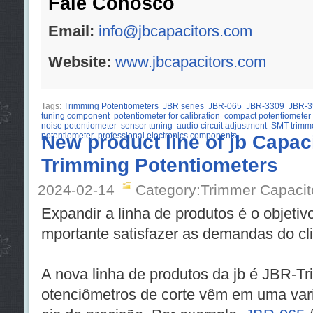
Fale Conosco
Email:
info@jbcapacitors.com
Website:
www.jbcapacitors.com
Tags:
Trimming Potentiometers
JBR series
JBR-065
JBR-3309
JBR-3
tuning component
potentiometer for calibration
compact potentiometer
noise potentiometer
sensor tuning
audio circuit adjustment
SMT trimm
potentiometer
New product line of jb Capa
professional electronics components
Trimming Potentiometers
2024-02-14
Category:Trimmer Capacit
Expandir a linha de produtos é o objetivo
mportante satisfazer as demandas do cli
A nova linha de produtos da jb é JBR-T
otenciômetros de corte vêm em uma var