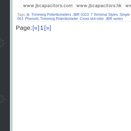
Tags:
jb
Trimming Potentiometers
JBR-3323
7 Terminal Styles
Single
063
Phenolic Trimming Potentiometer
Cross slot rotor
JBR series
Page:
[«]
1
[»]