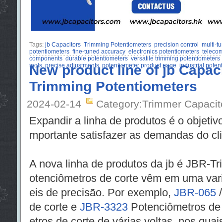
Tags:
jb Capacitors
Trimming Potentiometers
precision control
multi-t
potentiometers
fine-tuned accuracy
electronics potentiometers
teleco
components
durable potentiometers
versatile trimming potentiometers
tools
New product line of jb Capa
precise adjustments
potentiometer product page
industrial poten
Trimming Potentiometers
2024-02-14
Category:Trimmer Capacit
Expandir a linha de produtos é o objetivo
mportante satisfazer as demandas do cli
A nova linha de produtos da jb é JBR-T
otenciômetros de corte vêm em uma var
eis de precisão. Por exemplo,
JBR-065
de corte e
JBR-3323
Potenciômetros de 
etros de corte de várias voltas, nos qua