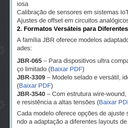
iosa
Calibração de sensores em sistemas Io
Ajustes de offset em circuitos analógico
2. Formatos Versáteis para Diferente
A família JBR oferece modelos adaptado
ades:
JBR-065
– Para dispositivos ultra comp
ço limitado (
Baixar PDF
)
JBR-3309
– Modelo selado e versátil, id
(
Baixar PDF
)
JBR-3540
– Com estrutura wire-wound, v
e resistência a altas tensões (
Baixar PD
Cada modelo oferece opções de ajuste sup
ndo a adaptação a diferentes layouts d