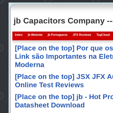
jb Capacitors Company -
Index
jb Website
jb Portuguese
JFX Reviews
TagCloud
[Place on the top] Por que o
Link são Importantes na Elet
Moderna
[Place on the top] JSX JFX A
Online Test Reviews
[Place on the top] jb - Hot P
Datasheet Download