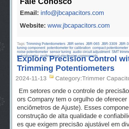
Fale Conosco
Email:
info@jbcapacitors.com
Website:
www.jbcapacitors.com
Tags:
Trimming Potentiometers
JBR series
JBR-065
JBR-3309
JBR-3
tuning component
potentiometer for calibration
compact potentiometer
noise potentiometer
sensor tuning
audio circuit adjustment
SMT trimm
potentiometer
Explore Precision Control wi
professional electronics components
Trimming Potentiometers
2024-11-13
Category:Trimmer Capacit
Em setores onde o controle de precisão 
ors Company tem o orgulho de oferecer 
enciômetros de Ajuste). Esses compone
construção de alta qualidade e confiabi
es que exigem precisão ajustável em div