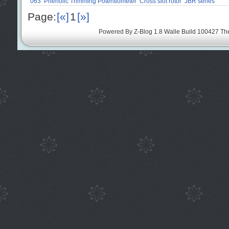
063
Phenolic Trimming Potentiometer
Cross slot rotor
JBR series
Page:
[«]
1
[»]
Powered By
Z-Blog 1.8 Walle Build 100427
Th