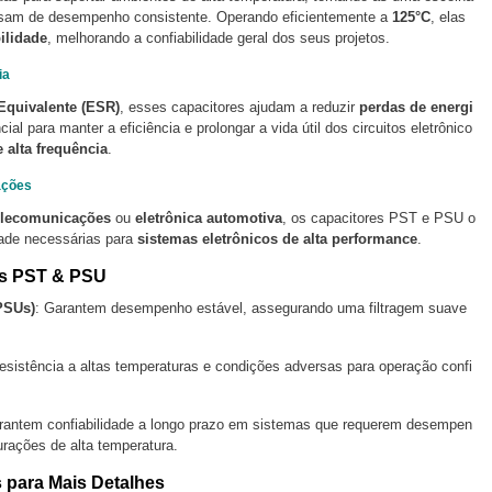
cisam de desempenho consistente. Operando eficientemente a
125°C
, elas
ilidade
, melhorando a confiabilidade geral dos seus projetos.
ia
 Equivalente (ESR)
, esses capacitores ajudam a reduzir
perdas de energi
cial para manter a eficiência e prolongar a vida útil dos circuitos eletrônico
 alta frequência
.
ações
elecomunicações
ou
eletrônica automotiva
, os capacitores PST e PSU o
dade necessárias para
sistemas eletrônicos de alta performance
.
es PST & PSU
SUs)
: Garantem desempenho estável, assegurando uma filtragem suave
esistência a altas temperaturas e condições adversas para operação confi
rantem confiabilidade a longo prazo em sistemas que requerem desempen
urações de alta temperatura.
 para Mais Detalhes