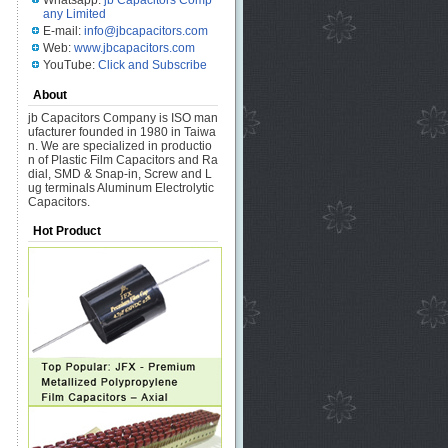
Whatsapp:
jb Capacitors Comp
any Limited
E-mail:
info@jbcapacitors.com
Web:
www.jbcapacitors.com
YouTube:
Click and Subscribe
About
jb Capacitors Company is ISO man
ufacturer founded in 1980 in Taiwa
n. We are specialized in productio
n of Plastic Film Capacitors and Ra
dial, SMD & Snap-in, Screw and L
ug terminals Aluminum Electrolytic
Capacitors.
Hot Product