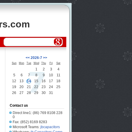
ors.com
<<
2026-7
>>
Sun
Mon
Tue
Wed
Thu
Fri
Sat
1
2
3
4
5
6
7
8
9
10
11
12
13
14
15
16
17
18
19
20
21
22
23
24
25
26
27
28
29
30
31
Contact us
Direct line1: (86) 769 8108 228
0
Fax: (852) 8169 8283
Microsoft Teams:
jbcapacitors