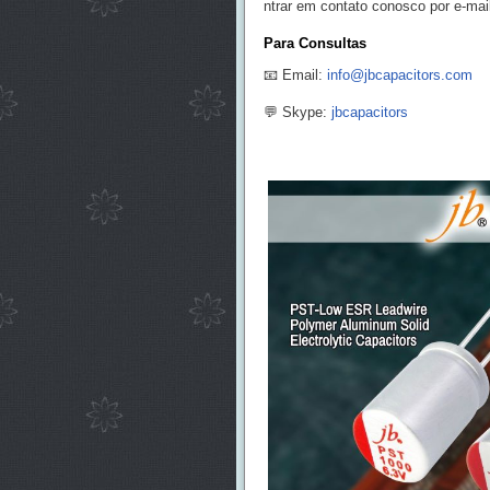
ntrar em contato conosco por e-mai
Para Consultas
📧 Email:
info@jbcapacitors.com
💬 Skype:
jbcapacitors