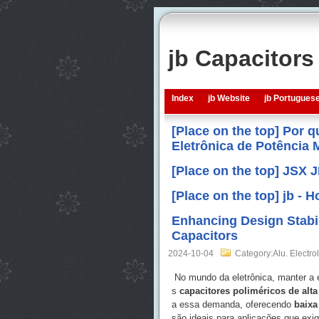
jb Capacitor
Index
jb Website
jb Portugues
[Place on the top] Por 
Eletrônica de Potência
[Place on the top] JSX 
[Place on the top] jb -
Enhancing Design Stabi
Capacitors
2024-10-04
Category:Alu. Electrol
No mundo da eletrônica, manter a 
s
capacitores poliméricos de alt
a essa demanda, oferecendo
baix
são ideais para aplicações que ex