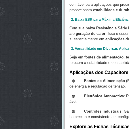
confiável para aplicações que pre
proporcionam
estabilidade e durab
2. Baixa ESR para Máxima Eficiênc
Com sua
baixa Resistência Série
a
e
geração de calor
. Isso é essen
s, especialmente em
aplicações de
3. Versatilidade em Diversas Aplic
Seja em
fontes de alimentação
,
t
ferecem a estabilidade e confiabili
Aplicações dos Capacitor
◍ Fontes de Alimentação (P
de energia e regulação de tensão.
◍
Eletrônica Automotiva
: R
ável.
◍
Controles Industriais
: Ga
ho preciso e consistente em config
Explore as Fichas Técnicas