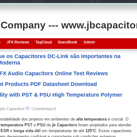
s Company --- www.jbcapacit
e
JFX Reviews
TagCloud
GuestBook
Admin
que os Capacitores DC-Link são Importantes na
 Moderna
JFX Audio Capacitors Online Test Reviews
 Hot Products PDF Datasheet Download
lity with PST & PSU High Temperature Polymer
ytic Capacitors
Commentary:0
estabilidade dos projetos em ambientes de
alta temperatura
é crucial. O
a temperatura PST
e
PSU
da
jb Capacitors
foram projetados para atender
a ESR
e
longa vida útil
em temperaturas de até
125°C
. Esses capacitores
igem desempenho confiável e consistente sob condições extremas.