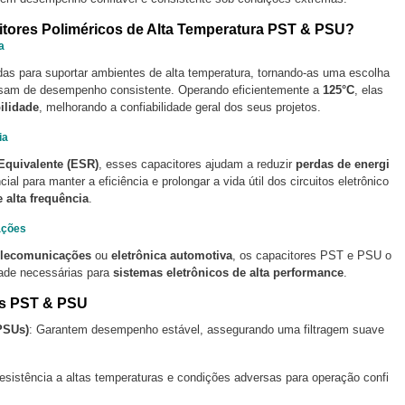
itores Poliméricos de Alta Temperatura PST & PSU?
a
as para suportar ambientes de alta temperatura, tornando-as uma escolha
cisam de desempenho consistente. Operando eficientemente a
125°C
, elas
ilidade
, melhorando a confiabilidade geral dos seus projetos.
ia
 Equivalente (ESR)
, esses capacitores ajudam a reduzir
perdas de energi
cial para manter a eficiência e prolongar a vida útil dos circuitos eletrônico
 alta frequência
.
ações
elecomunicações
ou
eletrônica automotiva
, os capacitores PST e PSU o
dade necessárias para
sistemas eletrônicos de alta performance
.
es PST & PSU
SUs)
: Garantem desempenho estável, assegurando uma filtragem suave
esistência a altas temperaturas e condições adversas para operação confi