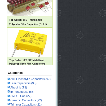
Categories
Alu. Electrolytic Capacitors
(97)
Film Capacitors
(95)
About jb
(73)
jb Portuguese
(65)
SMD E Cap
(27)
Ceramic Capacitors
(22)
Trimmer Capacitors
(21)