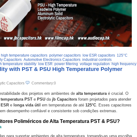
high temperature capacitors
polymer capacitors
low ESR capacitors
125°C
y Capacitors
Automotive Electronics Capacitors
industrial controls
h temperature stability
low ESR
power filtering
voltage regulation
high frequency
lity with PST & PSU High Temperature Polymer
ytic Capacitors
Commentary:0
estabilidade dos projetos em ambientes de
alta temperatura
é crucial. O
a temperatura PST
e
PSU
da
jb Capacitors
foram projetados para atender
a ESR
e
longa vida útil
em temperaturas de até
125°C
. Esses capacitores
igem desempenho confiável e consistente sob condições extremas.
itores Poliméricos de Alta Temperatura PST & PSU?
a
as para suportar ambientes de alta temperatura, tornando-as uma escolha