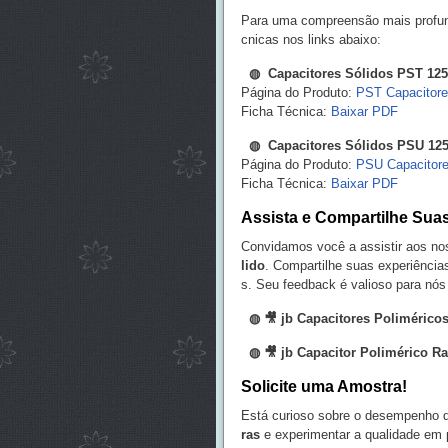
Para uma compreensão mais profund
cnicas nos links abaixo:
◍
Capacitores Sólidos PST 12
Página do Produto:
PST Capacitore
Ficha Técnica:
Baixar PDF
◍
Capacitores Sólidos PSU 12
Página do Produto:
PSU Capacitore
Ficha Técnica:
Baixar PDF
Assista e Compartilhe Sua
Convidamos você a assistir aos no
lido
. Compartilhe suas experiência
s. Seu feedback é valioso para nós
◍ 🎥
jb Capacitores Polimérico
◍
🎥
jb Capacitor Polimérico R
Solicite uma Amostra!
Está curioso sobre o desempenho d
ras
e experimentar a qualidade em 