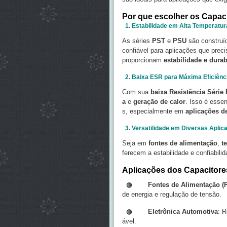
Por que escolher os Capac
1. Estabilidade em Alta Temperatur
As séries
PST
e
PSU
são construíd
confiável para aplicações que pre
proporcionam
estabilidade e durab
2. Baixa ESR para Máxima Eficiênc
Com sua
baixa Resistência Série
a
e
geração de calor
. Isso é essen
s, especialmente em
aplicações de
3. Versatilidade em Diversas Aplic
Seja em
fontes de alimentação
,
t
ferecem a estabilidade e confiabili
Aplicações dos Capacitor
◍ Fontes de Alimentação (P
de energia e regulação de tensão.
◍
Eletrônica Automotiva
: R
ável.