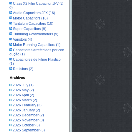
Class X2 Film Capacitor JFV
(2
0)
Audio Capacitors JFX
(16)
Motor Capacitors
(16)
Tantalum Capacitors
(10)
Super Capacitors
(9)
Trimming Potentiometers
(9)
Varistors
(4)
Motor Running Capacitors
(1)
Capacitores arrefecidos por con
dução
(1)
Capacitores de Filme Plástico
(1)
Resistors
(2)
Archives
2026 July
(1)
2026 May
(2)
2026 April
(2)
2026 March
(2)
2026 February
(3)
2026 January
(2)
2025 December
(2)
2025 November
(3)
2025 October
(3)
2025 September
(3)