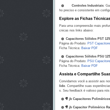
◍
Controles Industriais
: Ga
ho preciso e consistente em config
Explore as Fichas Técnicas
Para uma compreensão mais profund
cnicas nos links abaixo:
◍
Capacitores Sólidos PST 12
Página do Produto:
PST Capacitore
Ficha Técnica:
Baixar PDF
◍
Capacitores Sólidos PSU 12
Página do Produto:
PSU Capacitore
Ficha Técnica:
Baixar PDF
Assista e Compartilhe Sua
Convidamos você a assistir aos no
lido
. Compartilhe suas experiência
s. Seu feedback é valioso para nós
◍ 🎥
jb Capacitores Polimérico
◍
🎥
jb Capacitor Polimérico R