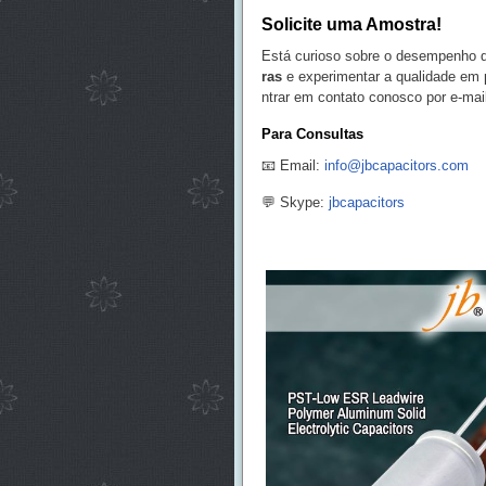
Solicite uma Amostra!
Está curioso sobre o desempenho d
ras
e experimentar a qualidade em 
ntrar em contato conosco por e-mai
Para Consultas
📧 Email:
info@jbcapacitors.com
💬 Skype:
jbcapacitors