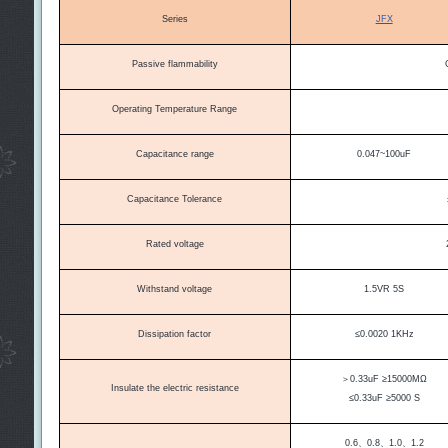
Series
JFX
Passive flammability
Operating Temperature Range
Capacitance range
0.047~100uF
Capacitance Tolerance
Rated voltage
Withstand voltage
1.5VR 5S
Dissipation factor
≤0.0020 1KHz
＞
0.33uF
≥
15000M
Ω
Insulate the electric resistance
≤
0.33uF
≥
5000 S
0.6
、
0.8
、
1.0
、
1.2