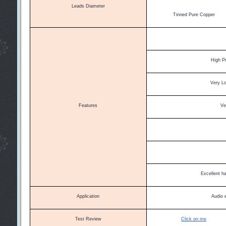
Leads Diameter
Tinned Pure Copper
High P
Very Lo
Features
Ve
Excellent ha
Application
Audio 
Test Review
Click on me