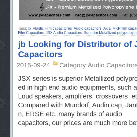
Tags:
jb
Plastic Film capacitores
Audio capacitors
Axial MKP film capac
Film Capacitors
JSX Audio Capacitors
Superior Metallized polypropyle
jb Looking for Distributor of
Capacitors
2015-09-24
Category:Audio Capacitor
JSX series is superior Metallized polypro
ed in high end audio equipments, such 
Loud speakers, amplifers, crossovers etc
Compared with Mundorf, Audin cap, Jant
n, ERSE etc..many brands of audio
capacitors, our prices are much more bett