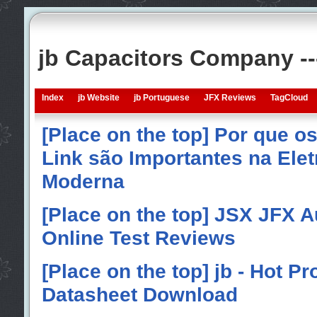
jb Capacitors Company -
Index
jb Website
jb Portuguese
JFX Reviews
TagCloud
[Place on the top] Por que o
Link são Importantes na Elet
Moderna
[Place on the top] JSX JFX A
Online Test Reviews
[Place on the top] jb - Hot P
Datasheet Download