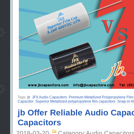
Tags:
jb
JFX Audio Capacitors
Premium Metallized Polypropylene Film
Capacitor
Superior Metallized polypropylene film capacitors
Snap-in Al
jb Offer Reliable Audio Cap
Capacitors
2018-03-20
Category:Audio Capacitor