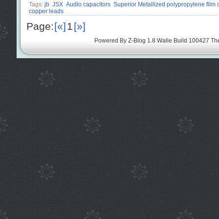
Tags:
jb
JSX
Audio capacitors
Superior Metallized polypropylene film 
copper leads
Page:
[«]
1
[»]
Powered By
Z-Blog 1.8 Walle Build 100427
Th