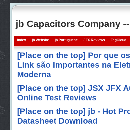
jb Capacitors Company -
Index
jb Website
jb Portuguese
JFX Reviews
TagCloud
[Place on the top] Por que o
Link são Importantes na Elet
Moderna
[Place on the top] JSX JFX A
Online Test Reviews
[Place on the top] jb - Hot P
Datasheet Download