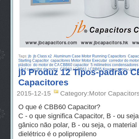
Tags:
jb
jb Class x2
Aluminum Case Motor Running Capacitors
Capaci
Starting Capacitor
capacitores Motor Motor Executar
corredor do moto
plástico
do motor de CA CBB60 capacitor
5 milímetros condensadore
12uf capacitor do motor
jb Produz 12 Tipos-padrão 
CBB60 / CBB61 / CBB65 Конденсаторы для 
Capacitores
2015-12-15
Category:Motor Capacitor
O que é CBB60 Capacitor?
C - o que significa Capacitor, B - ou seja
gânico não polar, B - ou seja, o material
dielétrico é o polipropileno