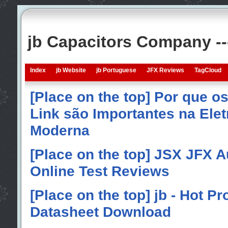
jb Capacitors Company -
Index
jb Website
jb Portuguese
JFX Reviews
TagCloud
[Place on the top] Por que o
Link são Importantes na Elet
Moderna
[Place on the top] JSX JFX A
Online Test Reviews
[Place on the top] jb - Hot P
Datasheet Download