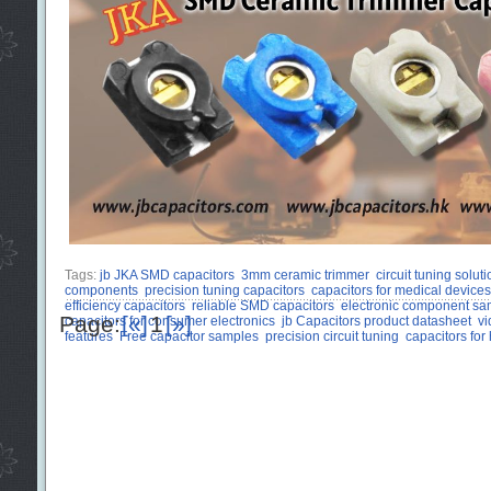
Tags:
jb JKA SMD capacitors
3mm ceramic trimmer
circuit tuning solut
components
precision tuning capacitors
capacitors for medical devices
efficiency capacitors
reliable SMD capacitors
electronic component sa
Page:
[«]
1
[»]
capacitors for consumer electronics
jb Capacitors product datasheet
vi
features
Free capacitor samples
precision circuit tuning
capacitors for