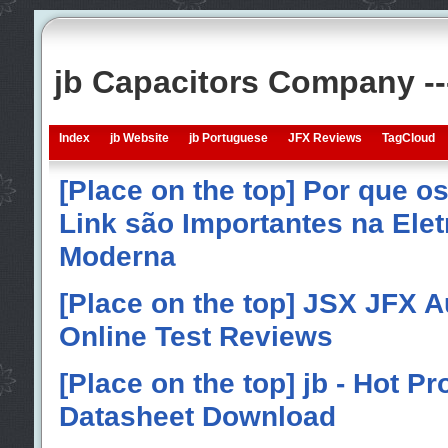
jb Capacitors Company -
Index
jb Website
jb Portuguese
JFX Reviews
TagCloud
[Place on the top] Por que o
Link são Importantes na Elet
Moderna
[Place on the top] JSX JFX A
Online Test Reviews
[Place on the top] jb - Hot P
Datasheet Download