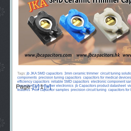
Tags:
jb JKA SMD capacitors
3mm ceramic trimmer
circuit tuning solut
components
precision tuning capacitors
capacitors for medical devices
efficiency capacitors
reliable SMD capacitors
electronic component sa
Page:
[«]
1
[»]
capacitors for consumer electronics
jb Capacitors product datasheet
vi
features
Free capacitor samples
precision circuit tuning
capacitors for